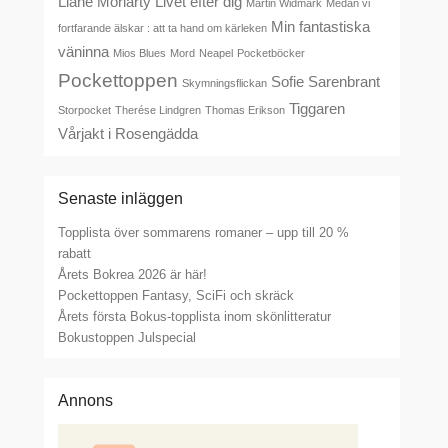
Liane Moriarty
Livet efter dig
Martin Widmark
Medan vi
Min fantastiska
fortfarande älskar : att ta hand om kärleken
väninna
Mios Blues
Mord
Neapel
Pocketböcker
Pockettoppen
Sofie Sarenbrant
Skymningsflickan
Tiggaren
Storpocket
Therése Lindgren
Thomas Erikson
Vårjakt i Rosengädda
Senaste inläggen
Topplista över sommarens romaner – upp till 20 %
rabatt
Årets Bokrea 2026 är här!
Pockettoppen Fantasy, SciFi och skräck
Årets första Bokus-topplista inom skönlitteratur
Bokustoppen Julspecial
Annons