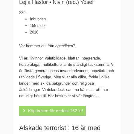
Lejla Hastor • Nivin (red.) Yosef
239:-
Inbunden
155 sidor
2016
Var kommer du ifrån
egentligen
?
Vi är: Kvinnor, välutbildade, blattar, integrerade,
flerspråkiga, multikulturella, de ständigt tacksamma. Vi
är första generationens invandrarkvinnor, uppväxta och
utbildade i Sverige. Men vi är alla olika, födda i olika
länder, med skilda bakgrunder och religiösa
åskådningar. Vi delar dock samma känsla – att inte
naturligt höra till.Här beskriver vi vår längtan …
Köp boken för endast 162 kr!
Älskade terrorist : 16 år med