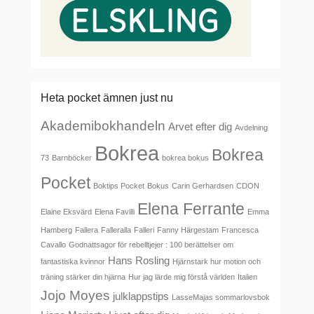
Heta pocket ämnen just nu
Akademibokhandeln
Arvet efter dig
Avdelning
Bokrea
Bokrea
73
Barnböcker
bokrea bokus
Pocket
Boktips Pocket
Bokus
Carin Gerhardsen
CDON
Elena Ferrante
Elaine Eksvärd
Elena Favilli
Emma
Hamberg
Fallera
Falleralla
Falleri
Fanny Härgestam
Francesca
Cavallo
Godnattsagor för rebelltjejer : 100 berättelser om
Hans Rosling
fantastiska kvinnor
Hjärnstark hur motion och
träning stärker din hjärna
Hur jag lärde mig förstå världen
Italien
Jojo Moyes
julklappstips
LasseMajas sommarlovsbok