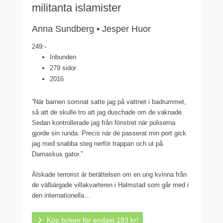
militanta islamister
Anna Sundberg • Jesper Huor
249:-
Inbunden
279 sidor
2016
”När barnen somnat satte jag på vattnet i badrummet,
så att de skulle tro att jag duschade om de vaknade.
Sedan kontrollerade jag från fönstret när poliserna
gjorde sin runda. Precis när de passerat min port gick
jag med snabba steg nerför trappan och ut på
Damaskus gator.”
Älskade terrorist är berättelsen om en ung kvinna från
de välbärgade villakvarteren i Halmstad som går med i
den internationella…
Köp boken för endast 183 kr!