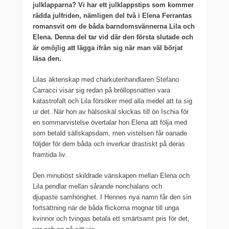
julklapparna? Vi har ett julklappstips som kommer
rädda julfriden, nämligen del två i Elena Ferrantas
romansvit om de båda barndomsvännerna Lila och
Elena. Denna del tar vid där den första slutade och
är omöjlig att lägga ifrån sig när man väl börjat
läsa den.
Lilas äktenskap med charkuterihandlaren Stefano
Carracci visar sig redan på bröllopsnatten vara
katastrofalt och Lila försöker med alla medel att ta sig
ur det. När hon av hälsoskäl skickas till ön Ischia för
en sommarvistelse övertalar hon Elena att följa med
som betald sällskapsdam, men vistelsen får oanade
följder för dem båda och inverkar drastiskt på deras
framtida liv.
Den minutiöst skildrade vänskapen mellan Elena och
Lila pendlar mellan sårande nonchalans och
djupaste samhörighet. I Hennes nya namn får den sin
fortsättning när de båda flickorna mognar till unga
kvinnor och tvingas betala ett smärtsamt pris för det,