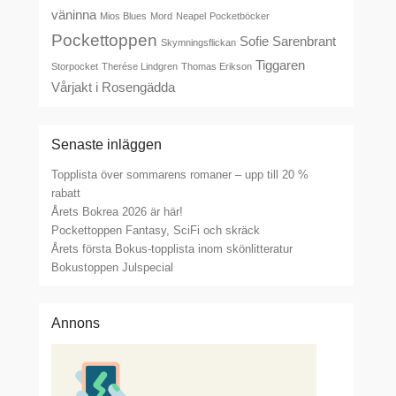
väninna
Mios Blues
Mord
Neapel
Pocketböcker
Pockettoppen
Sofie Sarenbrant
Skymningsflickan
Tiggaren
Storpocket
Therése Lindgren
Thomas Erikson
Vårjakt i Rosengädda
Senaste inläggen
Topplista över sommarens romaner – upp till 20 %
rabatt
Årets Bokrea 2026 är här!
Pockettoppen Fantasy, SciFi och skräck
Årets första Bokus-topplista inom skönlitteratur
Bokustoppen Julspecial
Annons