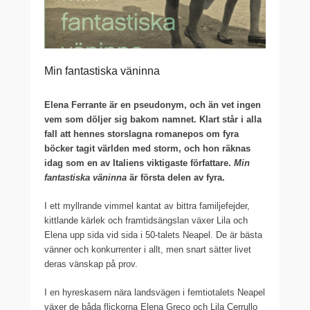
Min fantastiska väninna
Elena Ferrante är en pseudonym, och än vet ingen
vem som döljer sig bakom namnet. Klart står i alla
fall att hennes storslagna romanepos om fyra
böcker tagit världen med storm, och hon räknas
idag som en av Italiens viktigaste författare.
Min
fantastiska väninna
är första delen av fyra.
I ett myllrande vimmel kantat av bittra familjefejder,
kittlande kärlek och framtidsängslan växer Lila och
Elena upp sida vid sida i 50-talets Neapel. De är bästa
vänner och konkurrenter i allt, men snart sätter livet
deras vänskap på prov.
I en hyreskasern nära landsvägen i femtiotalets Neapel
växer de båda flickorna Elena Greco och Lila Cerrullo