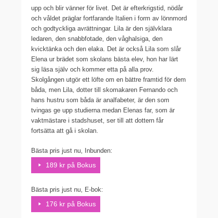
upp och blir vänner för livet. Det är efterkrigstid, nödår
och våldet präglar fortfarande Italien i form av lönnmord
och godtyckliga avrättningar. Lila är den självklara
ledaren, den snabbfotade, den våghalsiga, den
kvicktänka och den elaka. Det är också Lila som slår
Elena ur brädet som skolans bästa elev, hon har lärt
sig läsa själv och kommer etta på alla prov.
Skolgången utgör ett löfte om en bättre framtid för dem
båda, men Lila, dotter till skomakaren Fernando och
hans hustru som båda är analfabeter, är den som
tvingas ge upp studierna medan Elenas far, som är
vaktmästare i stadshuset, ser till att dottern får
fortsätta att gå i skolan.
Bästa pris just nu, Inbunden:
189 kr på Bokus
Bästa pris just nu, E-bok:
176 kr på Bokus