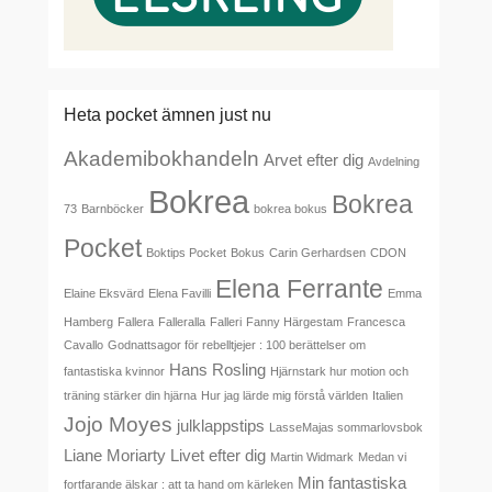
Heta pocket ämnen just nu
Akademibokhandeln
Arvet efter dig
Avdelning
Bokrea
Bokrea
73
Barnböcker
bokrea bokus
Pocket
Boktips Pocket
Bokus
Carin Gerhardsen
CDON
Elena Ferrante
Elaine Eksvärd
Elena Favilli
Emma
Hamberg
Fallera
Falleralla
Falleri
Fanny Härgestam
Francesca
Cavallo
Godnattsagor för rebelltjejer : 100 berättelser om
Hans Rosling
fantastiska kvinnor
Hjärnstark hur motion och
träning stärker din hjärna
Hur jag lärde mig förstå världen
Italien
Jojo Moyes
julklappstips
LasseMajas sommarlovsbok
Liane Moriarty
Livet efter dig
Martin Widmark
Medan vi
Min fantastiska
fortfarande älskar : att ta hand om kärleken