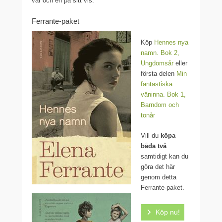
var och en på sitt vis.
Ferrante-paket
Köp
Hennes nya
namn. Bok 2,
Ungdomsår
eller
första delen
Min
fantastiska
väninna. Bok 1,
Barndom och
tonår
Vill du
köpa
båda två
samtidigt kan du
göra det här
genom detta
Ferrante-paket.
Köp nu!