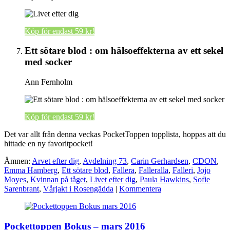
Köp för endast 59 kr!
Ett sötare blod : om hälsoeffekterna av ett sekel
med socker
Ann Fernholm
Köp för endast 59 kr!
Det var allt från denna veckas PocketToppen topplista, hoppas att du
hittade en ny favoritpocket!
Ämnen:
Arvet efter dig
,
Avdelning 73
,
Carin Gerhardsen
,
CDON
,
Emma Hamberg
,
Ett sötare blod
,
Fallera
,
Falleralla
,
Falleri
,
Jojo
Moyes
,
Kvinnan på tåget
,
Livet efter dig
,
Paula Hawkins
,
Sofie
Sarenbrant
,
Vårjakt i Rosengädda
|
Kommentera
Pockettoppen Bokus – mars 2016