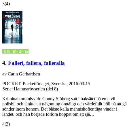
3
(4)
Köp för 49 kr
4.
Falleri, fallera, falleralla
av Carin Gerhardsen
POCKET.
Pocketförlaget, Svenska, 2016-03-15
Serie: Hammarbyserien (del 8)
Kriminalkommissarie Conny Sjöberg satt i baksätet på en civil
polisbil och tänkte att någonting ömtåligt och värdefullt höll på att gå
sönder inom honom. Det blåste kalla människofientliga vindar i
landet, och han började förlora hoppet om att sjä…
4
(3)