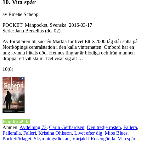
10. Vita spår
av Emelie Schepp
POCKET.
Månpocket, Svenska, 2016-03-17
Serie: Jana Berzelius (del 02)
Av författaren till succén Märkta för livet Ett X2000-tåg står stilla på
Norrköpings centralstation i den kalla vinternatten. Ombord har en
ung kvinna hittats död. Hennes fingrar är blodiga och från munnen
droppar ett vitt skum. Det visar sig att …
10
(8)
Köp för 49 kr
Ämnen:
Avdelning 73
,
Carin Gerhardsen
,
Den tredje rösten
,
Fallera
,
Falleralla
,
Falleri
,
Kristina Ohlsson
,
Livet efter dig
,
Mios Blues
,
Pocketförlaget
,
Skymningsflickan
,
Vårjakt i Rosengädda
,
Vita spår
|