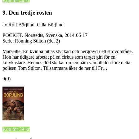
Köp för 44 kr
9. Den tredje rösten
av Rolf Börjlind, Cilla Börjlind
POCKET.
Norstedts, Svenska, 2014-06-17
Serie: Rönning Stilton (del 2)
Marseille. En kvinna hittas styckad och nergrävd i ett strövområde.
Hon har tidigare arbetat på en cirkus som target girl för en
knivkastare. Hennes död skakar om en nära vän till den före detta
polisen Tom Stilton. Tillsammans åker de ner till Fr…
9
(9)
Köp för 39 kr