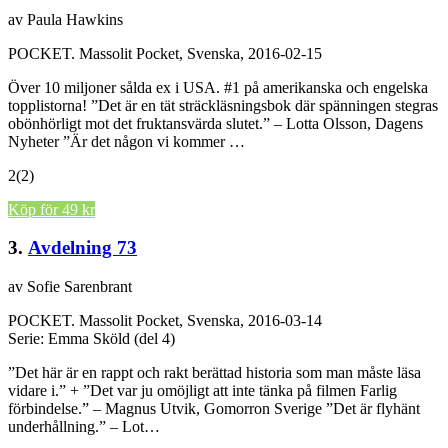
av Paula Hawkins
POCKET.
Massolit Pocket, Svenska, 2016-02-15
Över 10 miljoner sålda ex i USA. #1 på amerikanska och engelska
topplistorna! ”Det är en tät sträckläsningsbok där spänningen stegras
obönhörligt mot det fruktansvärda slutet.” – Lotta Olsson, Dagens
Nyheter ”Är det någon vi kommer …
2
(2)
Köp för 49 kr
3.
Avdelning 73
av Sofie Sarenbrant
POCKET.
Massolit Pocket, Svenska, 2016-03-14
Serie: Emma Sköld (del 4)
”Det här är en rappt och rakt berättad historia som man måste läsa
vidare i.” + ”Det var ju omöjligt att inte tänka på filmen Farlig
förbindelse.” – Magnus Utvik, Gomorron Sverige ”Det är flyhänt
underhållning.” – Lot…