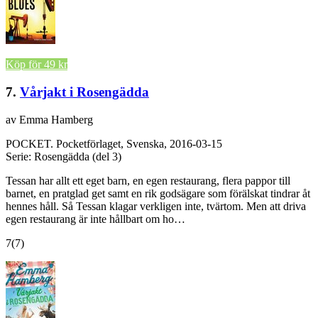
Köp för 49 kr
7.
Vårjakt i Rosengädda
av Emma Hamberg
POCKET.
Pocketförlaget, Svenska, 2016-03-15
Serie: Rosengädda (del 3)
Tessan har allt ett eget barn, en egen restaurang, flera pappor till
barnet, en pratglad get samt en rik godsägare som förälskat tindrar åt
hennes håll. Så Tessan klagar verkligen inte, tvärtom. Men att driva
egen restaurang är inte hållbart om ho…
7
(7)