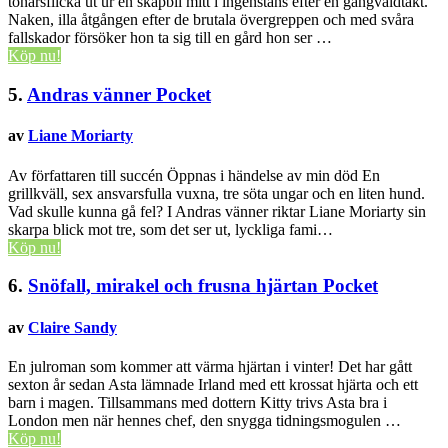
tonårsflicka ut ur en skåpbil mitt i ingenstans efter en gängvåldtäkt.
Naken, illa åtgången efter de brutala övergreppen och med svåra
fallskador försöker hon ta sig till en gård hon ser …
Köp nu!
5.
Andras vänner
Pocket
av
Liane Moriarty
Av författaren till succén Öppnas i händelse av min död En
grillkväll, sex ansvarsfulla vuxna, tre söta ungar och en liten hund.
Vad skulle kunna gå fel? I Andras vänner riktar Liane Moriarty sin
skarpa blick mot tre, som det ser ut, lyckliga fami…
Köp nu!
6.
Snöfall, mirakel och frusna hjärtan
Pocket
av
Claire Sandy
En julroman som kommer att värma hjärtan i vinter! Det har gått
sexton år sedan Asta lämnade Irland med ett krossat hjärta och ett
barn i magen. Tillsammans med dottern Kitty trivs Asta bra i
London men när hennes chef, den snygga tidningsmogulen …
Köp nu!