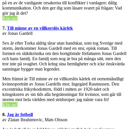
på en av de vanligaste orsakerna till konflikter i vardagen: dålig
kommunikation. Och den ger dig som läsare svaret på frågan: Vad
gör jag åt det?
Köp nu!
7.
Till minne av en villkorslös kärlek
av Jonas Gardell
Sex år efter Torka aldrig tårar utan handskar, som tog Sverige med
storm, återkommer Jonas Gardell med en stor, episk roman. Till
formen en släktkrönika om den bortglömde författaren Jonas Gardell
och hans familj. En familj som nog är bra på många sätt, men den
tror inte på svaghet. Och kring sina hemligheter och icke önskvärda
sanningar bygger man legender.
Men främst är Till minne av en villkorslös kärlek ett oemotståndligt
kvinnoporträtt av Jonas Gardells mor, Ingegärd Rasmussen. Den
excentriska frikyrkodottern, född i mitten av 1920-talet och
kringskuren av sin tids alla begränsningar för kvinnor, som går till
storms mot hela världen med stridsropet: jag måste vara fri!
Köp nu!
8.
Jag är fotboll
av Zlatan Ibrahimovic, Mats Olsson