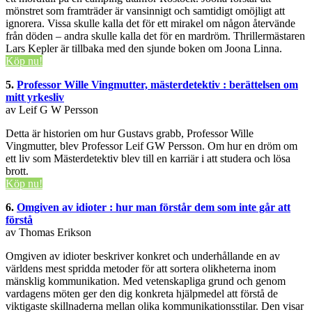
mönstret som framträder är vansinnigt och samtidigt omöjligt att
ignorera. Vissa skulle kalla det för ett mirakel om någon återvände
från döden – andra skulle kalla det för en mardröm. Thrillermästaren
Lars Kepler är tillbaka med den sjunde boken om Joona Linna.
Köp nu!
5.
Professor Wille Vingmutter, mästerdetektiv : berättelsen om
mitt yrkesliv
av Leif G W Persson
Detta är historien om hur Gustavs grabb, Professor Wille
Vingmutter, blev Professor Leif GW Persson. Om hur en dröm om
ett liv som Mästerdetektiv blev till en karriär i att studera och lösa
brott.
Köp nu!
6.
Omgiven av idioter : hur man förstår dem som inte går att
förstå
av Thomas Erikson
Omgiven av idioter beskriver konkret och underhållande en av
världens mest spridda metoder för att sortera olikheterna inom
mänsklig kommunikation. Med vetenskapliga grund och genom
vardagens möten ger den dig konkreta hjälpmedel att förstå de
viktigaste skillnaderna mellan olika kommunikationsstilar. Den visar