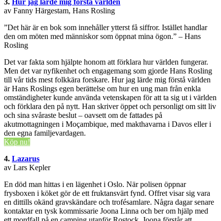
3.
Hur jag lärde mig förstå världen
av Fanny Härgestam, Hans Rosling
”Det här är en bok som innehåller ytterst få siffror. Istället handlar
den om möten med människor som öppnat mina ögon.” – Hans
Rosling
Det var fakta som hjälpte honom att förklara hur världen fungerar.
Men det var nyfikenhet och engagemang som gjorde Hans Rosling
till vår tids mest folkkära forskare. Hur jag lärde mig förstå världen
är Hans Roslings egen berättelse om hur en ung man från enkla
omständigheter kunde använda vetenskapen för att ta sig ut i världen
och förklara den på nytt. Han skriver öppet och personligt om sitt liv
och sina svåraste beslut – oavsett om de fattades på
akutmottagningen i Moçambique, med makthavarna i Davos eller i
den egna familjevardagen.
Köp nu!
4.
Lazarus
av Lars Kepler
En död man hittas i en lägenhet i Oslo. När polisen öppnar
frysboxen i köket gör de ett fruktansvärt fynd. Offret visar sig vara
en dittills okänd gravskändare och trofésamlare. Några dagar senare
kontaktar en tysk kommissarie Joona Linna och ber om hjälp med
ett mordfall på en camping utanför Rostock. Joona förstår att