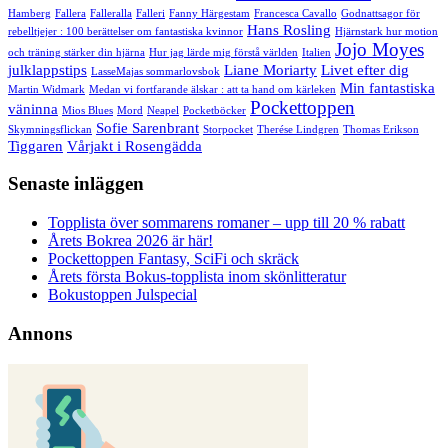
Hamberg
Fallera
Falleralla
Falleri
Fanny Härgestam
Francesca Cavallo
Godnattsagor för
Hans Rosling
rebelltjejer : 100 berättelser om fantastiska kvinnor
Hjärnstark hur motion
Jojo Moyes
och träning stärker din hjärna
Hur jag lärde mig förstå världen
Italien
julklappstips
Liane Moriarty
Livet efter dig
LasseMajas sommarlovsbok
Min fantastiska
Martin Widmark
Medan vi fortfarande älskar : att ta hand om kärleken
Pockettoppen
väninna
Mios Blues
Mord
Neapel
Pocketböcker
Sofie Sarenbrant
Skymningsflickan
Storpocket
Therése Lindgren
Thomas Erikson
Tiggaren
Vårjakt i Rosengädda
Senaste inläggen
Topplista över sommarens romaner – upp till 20 % rabatt
Årets Bokrea 2026 är här!
Pockettoppen Fantasy, SciFi och skräck
Årets första Bokus-topplista inom skönlitteratur
Bokustoppen Julspecial
Annons