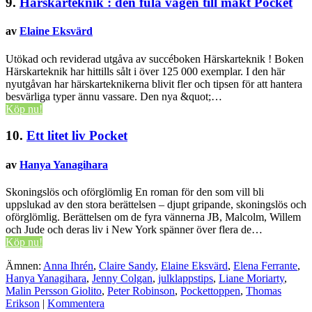
9.
Härskarteknik : den fula vägen till makt
Pocket
av
Elaine Eksvärd
Utökad och reviderad utgåva av succéboken Härskarteknik ! Boken
Härskarteknik har hittills sålt i över 125 000 exemplar. I den här
nyutgåvan har härskarteknikerna blivit fler och tipsen för att hantera
besvärliga typer ännu vassare. Den nya &quot;…
Köp nu!
10.
Ett litet liv
Pocket
av
Hanya Yanagihara
Skoningslös och oförglömlig En roman för den som vill bli
uppslukad av den stora berättelsen – djupt gripande, skoningslös och
oförglömlig. Berättelsen om de fyra vännerna JB, Malcolm, Willem
och Jude och deras liv i New York spänner över flera de…
Köp nu!
Ämnen:
Anna Ihrén
,
Claire Sandy
,
Elaine Eksvärd
,
Elena Ferrante
,
Hanya Yanagihara
,
Jenny Colgan
,
julklappstips
,
Liane Moriarty
,
Malin Persson Giolito
,
Peter Robinson
,
Pockettoppen
,
Thomas
Erikson
|
Kommentera