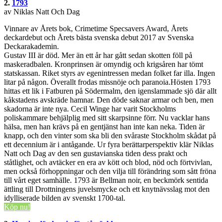
2.
1793
av Niklas Natt Och Dag
Vinnare av Årets bok, Crimetime Specsavers Award, Årets
deckardebut och Årets bästa svenska debut 2017 av Svenska
Deckarakademin.
Gustav III är död. Mer än ett år har gått sedan skotten föll på
maskeradbalen. Kronprinsen är omyndig och krigsåren har tömt
statskassan. Riket styrs av egenintressen medan folket far illa. Ingen
litar på någon. Överallt frodas missnöje och paranoia.Hösten 1793
hittas ett lik i Fatburen på Södermalm, den igenslammade sjö där allt
kåkstadens avskräde hamnar. Den döde saknar armar och ben, men
skadorna är inte nya. Cecil Winge har varit Stockholms
poliskammare behjälplig med sitt skarpsinne förr. Nu vacklar hans
hälsa, men han krävs på en gentjänst han inte kan neka. Tiden är
knapp, och den vinter som ska bli den svåraste Stockholm skådat på
ett decennium är i antågande. Ur fyra berättarperspektiv klär Niklas
Natt och Dag av den sen gustavianska tiden dess prakt och
ståtlighet, och avtäcker en era av kött och blod, nöd och förtvivlan,
men också förhoppningar och den vilja till förändring som sått fröna
till vårt eget samhälle. 1793 är Bellman noir, en beckmörk sentida
ättling till Drottningens juvelsmycke och ett knytnävsslag mot den
idylliserade bilden av svenskt 1700-tal.
Köp nu!