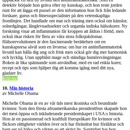
detektiv började hon gräva efter ny kunskap, och hon reste jorden
runt för att lägga ett pussel av den information hon fick från ledande
forskare, gurus och fitnessspecialister på den vetenskapliga
frontlinjen. Det handlade om mat och träning men också om känslor,
solnedgångar, långlevnadssekter och urgamla indiska hälsokurer. Ny
forskning visar att inflammation får kroppen att åldras i förtid, men
också ökar risken för flera av våra stora folksjukdomar.
Hälsorevolutionen är den fascinerande berättelsen om en
kunskapsresa såväl som en livsresa: om hur en antiinflammatorisk
livsstil kan hålla dig ung och frisk men också gör dig mer harmonisk
och lycklig. Utan uppblåst mage och ständiga humörsvängningar.
Boken är lika spännande som användbar, med en rad enkla kurer,
recept och tips som hjälper dig att komma igång med ditt nya,
gladare liv.
Köp nu!
10.
Min historia
av Michelle Obama
Michelle Obama är en av vår tids mest ikoniska och beundrade
kvinnor. Som den första afroamerikanska presidentfrun skapade hon
det mest öppna och inkluderande presidentskapet i USA:s historia.
Hon är en passionerad och kraftfull förespråkare för kvinnor och
flickors rättigheter världen över och har förändrat hur föräldrar och
barn ser på hälsa och vikten av ett aktivt liv. Samtidigt har hon