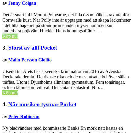
av
Jenny Colgan
Det är snart jul i Mount Polbearne, det lilla ö-samhället strax utanför
Cornwalls kust. När Polly inte är upptagen med att skapa läckerheter
i det lilla bageriet på strandpromenaden myser hon med sin
underbara pojkvän, Huckle. Hans honungsaffärer …
Köp nu!
3.
Störst av allt
Pocket
av
Malin Persson Giolito
Utsedd till Årets bästa svenska kriminalroman 2016 av Svenska
Deckarakademin! De rikaste rika och de mest utsatta behöver sällan
träffas. Utom i Djursholms allmänna gymnasium. Fem tonåringar,
och en lärare som vill väl. Det slutar i katastrof. Nio…
Köp nu!
4.
När musiken tystnar
Pocket
av
Peter Robinson
Ny bladvändare med kommissarie Banks En mörk natt kastas en