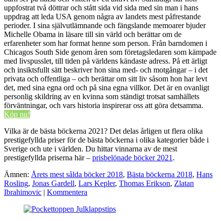
uppfostrat två döttrar och stått sida vid sida med sin man i hans
uppdrag att leda USA genom några av landets mest påfrestande
perioder. I sina självutlämnande och fängslande memoarer bjuder
Michelle Obama in läsare till sin värld och berättar om de
erfarenheter som har format henne som person. Från barndomen i
Chicagos South Side genom åren som företagsledaren som kämpade
med livspusslet, till tiden på världens kändaste adress. På ett ärligt
och insiktsfullt sätt beskriver hon sina med- och motgångar – i det
privata och offentliga – och berättar om sitt liv såsom hon har levt
det, med sina egna ord och på sina egna villkor. Det är en ovanligt
personlig skildring av en kvinna som ständigt trotsat samhällets
förväntningar, och vars historia inspirerar oss att göra detsamma.
Köp nu!
Vilka är de bästa böckerna 2021? Det delas årligen ut flera olika
prestigefyllda priser för de bästa böckerna i olika kategorier både i
Sverige och ute i världen. Du hittar vinnarna av de mest
prestigefyllda priserna här –
prisbelönade böcker 2021
.
Ämnen:
Årets mest sålda böcker 2018
,
Bästa böckerna 2018
,
Hans
Rosling
,
Jonas Gardell
,
Lars Kepler
,
Thomas Erikson
,
Zlatan
Ibrahimovic
|
Kommentera