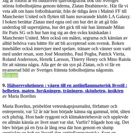
Jag är fotboll är en bilddriven självbiografisk bok om Sveriges
största fotbollsstjärna genom tiderna, Zlatan Ibrahimovic. Här får vi
veta allt om hans fotbollskarriär, från de tidiga åren i Malmö FF till
Manchester United och flytten till hans nuvarande klubb LA Galaxy.
I boken berättar Zlatan med egna ord om hur det är att gå från
underdog till superstjärna, hur det gick till när han lämnade Milan
för Paris SG och hur han tog sig an den svåra knäskadan i
Manchester United. Men också om målen, segrarna och känslan av
alltid behöva vara bättre för att bli accepterad som svensk. Boken
innehåller också intervjuer med spelare, tränare och vänner som varit
med under resan, som José Mourinho, Paul Pogba, Patrick Vieria,
Roland Andersson, Henrik Larsson, Thierry Henry och Mino Raiola
för att nämna några. Alla ger de sin syn på Zlatan, och vi får en
nyanserad bild av Sveriges främsta fotbollsstjärna någonsin.
Köp nu!
9.
Hälsorevolutionen : vägen till en antiinflammatorisk livsstil :
helheten, maten, forskningen, träningen, skönheten, insikten
av Maria Borelius
Maria Borelius, prisbelönt vetenskapsjournalist, författare och
entreprenör, var 52 år när hon började känna sig gammal, trött, sliten
och plufsig. Hon hade ryggont och klimakteriebesvär och upplevde
en allmän känsla av livet snart var slut. Varför? frågade hon sig. Det
blev början på en fyra år lång resa där hon genom en slump
upptäckte en helt ny livsstil den antiinflammatoriska. Som en