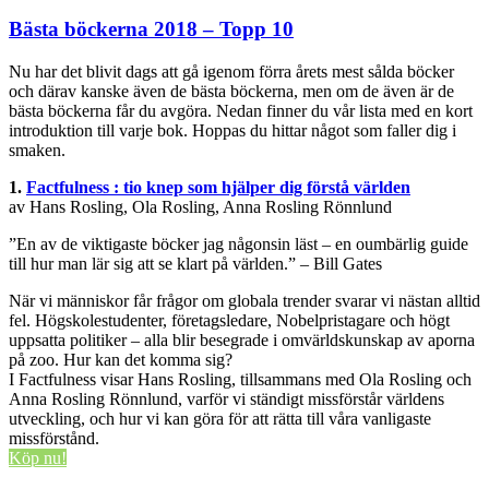
Bästa böckerna 2018 – Topp 10
Nu har det blivit dags att gå igenom förra årets mest sålda böcker
och därav kanske även de bästa böckerna, men om de även är de
bästa böckerna får du avgöra. Nedan finner du vår lista med en kort
introduktion till varje bok. Hoppas du hittar något som faller dig i
smaken.
1.
Factfulness : tio knep som hjälper dig förstå världen
av Hans Rosling, Ola Rosling, Anna Rosling Rönnlund
”En av de viktigaste böcker jag någonsin läst – en oumbärlig guide
till hur man lär sig att se klart på världen.” – Bill Gates
När vi människor får frågor om globala trender svarar vi nästan alltid
fel. Högskolestudenter, företagsledare, Nobelpristagare och högt
uppsatta politiker – alla blir besegrade i omvärldskunskap av aporna
på zoo. Hur kan det komma sig?
I Factfulness visar Hans Rosling, tillsammans med Ola Rosling och
Anna Rosling Rönnlund, varför vi ständigt missförstår världens
utveckling, och hur vi kan göra för att rätta till våra vanligaste
missförstånd.
Köp nu!