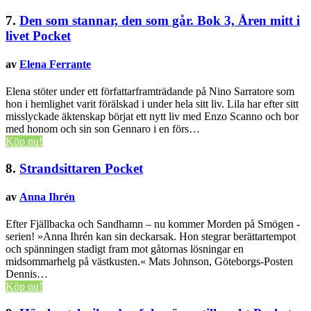
7.
Den som stannar, den som går. Bok 3, Åren mitt i
livet
Pocket
av
Elena Ferrante
Elena stöter under ett författarframträdande på Nino Sarratore som
hon i hemlighet varit förälskad i under hela sitt liv. Lila har efter sitt
misslyckade äktenskap börjat ett nytt liv med Enzo Scanno och bor
med honom och sin son Gennaro i en förs…
Köp nu!
8.
Strandsittaren
Pocket
av
Anna Ihrén
Efter Fjällbacka och Sandhamn – nu kommer Morden på Smögen -
serien! »Anna Ihrén kan sin deckarsak. Hon stegrar berättartempot
och spänningen stadigt fram mot gåtornas lösningar en
midsommarhelg på västkusten.« Mats Johnson, Göteborgs-Posten
Dennis…
Köp nu!