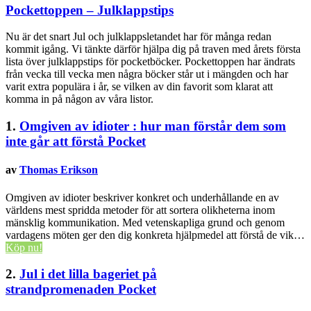
Pockettoppen – Julklappstips
Nu är det snart Jul och julklappsletandet har för många redan
kommit igång. Vi tänkte därför hjälpa dig på traven med årets första
lista över julklappstips för pocketböcker. Pockettoppen har ändrats
från vecka till vecka men några böcker står ut i mängden och har
varit extra populära i år, se vilken av din favorit som klarat att
komma in på någon av våra listor.
1.
Omgiven av idioter : hur man förstår dem som
inte går att förstå
Pocket
av
Thomas Erikson
Omgiven av idioter beskriver konkret och underhållande en av
världens mest spridda metoder för att sortera olikheterna inom
mänsklig kommunikation. Med vetenskapliga grund och genom
vardagens möten ger den dig konkreta hjälpmedel att förstå de vik…
Köp nu!
2.
Jul i det lilla bageriet på
strandpromenaden
Pocket