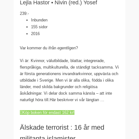
Lejla Hastor • Nivin (red.) Yosef
239:-
Inbunden
155 sidor
2016
Var kommer du ifrån
egentligen
?
Vi är: Kvinnor, välutbildade, blattar, integrerade,
flerspråkiga, multikulturella, de ständigt tacksamma. Vi
är första generationens invandrarkvinnor, uppväxta och
utbildade i Sverige. Men vi är alla olika, födda i olika
länder, med skilda bakgrunder och religiösa
åskådningar. Vi delar dock samma känsla – att inte
naturligt höra till.Här beskriver vi vår längtan …
Köp boken för endast 162 kr!
Älskade terrorist : 16 år med
militanta islamister