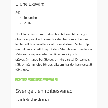
Elaine Eksvärd
249:-
Inbunden
2016
När Elaine blir mamma dras hon tillbaka till sin egen
utsatta uppväxt och inser hur den har format hennes
liv. Nu vill hon berätta för att göra skillnad. Vi får följa
med tillbaka till ett tidigt 80-tal i Stockholms förorter då
föräldrarna separerade. Det är en modig och
självutlämnande berättelse, ett försvarstal för barnets
rätt, en påminnelse för oss alla om hur det kan vara att
växa upp.
Köp boken för endast 174 kr!
Sverige : en (o)besvarad
kärlekshistoria