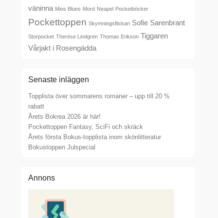
väninna
Mios Blues
Mord
Neapel
Pocketböcker
Pockettoppen
Sofie Sarenbrant
Skymningsflickan
Tiggaren
Storpocket
Therése Lindgren
Thomas Erikson
Vårjakt i Rosengädda
Senaste inläggen
Topplista över sommarens romaner – upp till 20 %
rabatt
Årets Bokrea 2026 är här!
Pockettoppen Fantasy, SciFi och skräck
Årets första Bokus-topplista inom skönlitteratur
Bokustoppen Julspecial
Annons