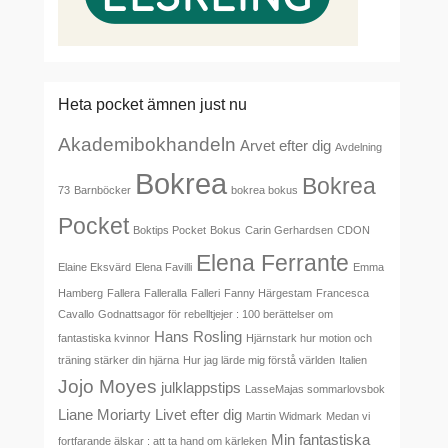
Heta pocket ämnen just nu
Akademibokhandeln
Arvet efter dig
Avdelning
Bokrea
Bokrea
73
Barnböcker
bokrea bokus
Pocket
Boktips Pocket
Bokus
Carin Gerhardsen
CDON
Elena Ferrante
Elaine Eksvärd
Elena Favilli
Emma
Hamberg
Fallera
Falleralla
Falleri
Fanny Härgestam
Francesca
Cavallo
Godnattsagor för rebelltjejer : 100 berättelser om
Hans Rosling
fantastiska kvinnor
Hjärnstark hur motion och
träning stärker din hjärna
Hur jag lärde mig förstå världen
Italien
Jojo Moyes
julklappstips
LasseMajas sommarlovsbok
Liane Moriarty
Livet efter dig
Martin Widmark
Medan vi
Min fantastiska
fortfarande älskar : att ta hand om kärleken