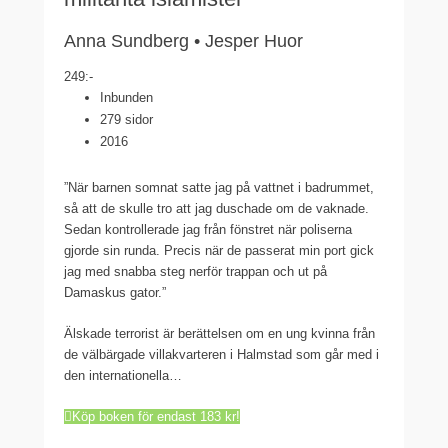
Anna Sundberg • Jesper Huor
249:-
Inbunden
279 sidor
2016
”När barnen somnat satte jag på vattnet i badrummet,
så att de skulle tro att jag duschade om de vaknade.
Sedan kontrollerade jag från fönstret när poliserna
gjorde sin runda. Precis när de passerat min port gick
jag med snabba steg nerför trappan och ut på
Damaskus gator.”
Älskade terrorist är berättelsen om en ung kvinna från
de välbärgade villakvarteren i Halmstad som går med i
den internationella…
Köp boken för endast 183 kr!