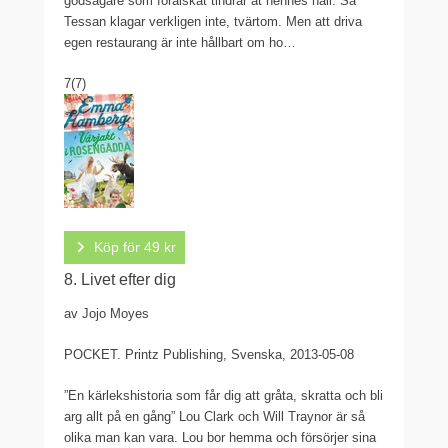
godsägare som förälskat tindrar åt hennes håll. Så
Tessan klagar verkligen inte, tvärtom. Men att driva
egen restaurang är inte hållbart om ho…
7
(7)
Köp för 49 kr
8. Livet efter dig
av Jojo Moyes
POCKET.
Printz Publishing, Svenska, 2013-05-08
”En kärlekshistoria som får dig att gråta, skratta och bli
arg allt på en gång” Lou Clark och Will Traynor är så
olika man kan vara. Lou bor hemma och försörjer sina