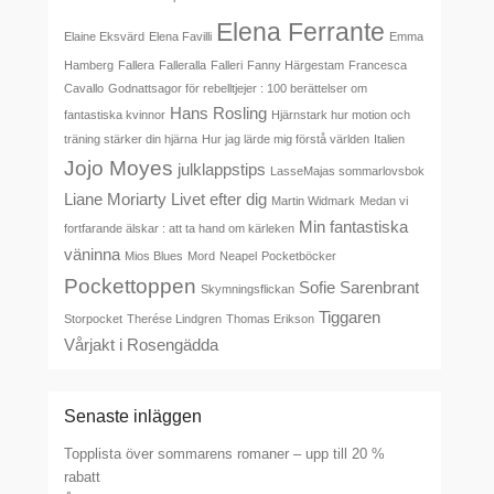
Elena Ferrante
Elaine Eksvärd
Elena Favilli
Emma
Hamberg
Fallera
Falleralla
Falleri
Fanny Härgestam
Francesca
Cavallo
Godnattsagor för rebelltjejer : 100 berättelser om
Hans Rosling
fantastiska kvinnor
Hjärnstark hur motion och
träning stärker din hjärna
Hur jag lärde mig förstå världen
Italien
Jojo Moyes
julklappstips
LasseMajas sommarlovsbok
Liane Moriarty
Livet efter dig
Martin Widmark
Medan vi
Min fantastiska
fortfarande älskar : att ta hand om kärleken
väninna
Mios Blues
Mord
Neapel
Pocketböcker
Pockettoppen
Sofie Sarenbrant
Skymningsflickan
Tiggaren
Storpocket
Therése Lindgren
Thomas Erikson
Vårjakt i Rosengädda
Senaste inläggen
Topplista över sommarens romaner – upp till 20 %
rabatt