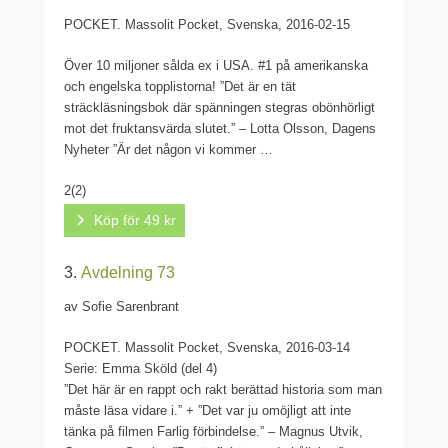
POCKET.
Massolit Pocket, Svenska, 2016-02-15
Över 10 miljoner sålda ex i USA. #1 på amerikanska
och engelska topplistorna! ”Det är en tät
sträckläsningsbok där spänningen stegras obönhörligt
mot det fruktansvärda slutet.” – Lotta Olsson, Dagens
Nyheter ”Är det någon vi kommer …
2
(2)
Köp för 49 kr
3.
Avdelning 73
av Sofie Sarenbrant
POCKET.
Massolit Pocket, Svenska, 2016-03-14
Serie: Emma Sköld (del 4)
”Det här är en rappt och rakt berättad historia som man
måste läsa vidare i.” + ”Det var ju omöjligt att inte
tänka på filmen Farlig förbindelse.” – Magnus Utvik,