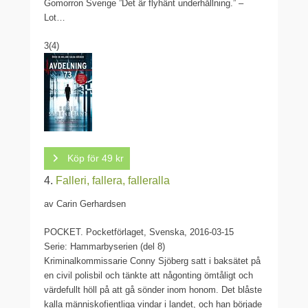
Gomorron Sverige ”Det är flyhänt underhållning.” –
Lot…
3
(4)
Köp för 49 kr
4.
Falleri, fallera, falleralla
av Carin Gerhardsen
POCKET.
Pocketförlaget, Svenska, 2016-03-15
Serie: Hammarbyserien (del 8)
Kriminalkommissarie Conny Sjöberg satt i baksätet på
en civil polisbil och tänkte att någonting ömtåligt och
värdefullt höll på att gå sönder inom honom. Det blåste
kalla människofientliga vindar i landet, och han började