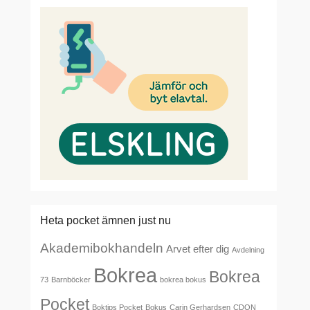
Heta pocket ämnen just nu
Akademibokhandeln
Arvet efter dig
Avdelning
Bokrea
Bokrea
73
Barnböcker
bokrea bokus
Pocket
Boktips Pocket
Bokus
Carin Gerhardsen
CDON