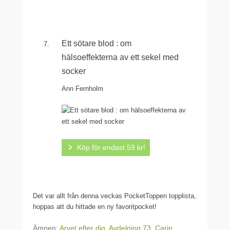
Ett sötare blod : om
hälsoeffekterna av ett sekel med
socker
Ann Fernholm
Köp för endast 59 kr!
Det var allt från denna veckas PocketToppen topplista,
hoppas att du hittade en ny favoritpocket!
Ämnen:
Arvet efter dig
,
Avdelning 73
,
Carin