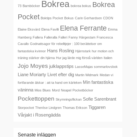
Bokrea
Bokrea
73
Barnböcker
bokrea bokus
Pocket
Boktips Pocket
Bokus
Carin Gerhardsen
CDON
Elena Ferrante
Elaine Eksvärd
Elena Favilli
Emma
Hamberg
Fallera
Falleralla
Falleri
Fanny Härgestam
Francesca
Cavallo
Godnattsagor för rebelltjejer : 100 berättelser om
Hans Rosling
fantastiska kvinnor
Hjärnstark hur motion och
träning stärker din hjärna
Hur jag lärde mig förstå världen
Italien
Jojo Moyes
julklappstips
LasseMajas sommarlovsbok
Liane Moriarty
Livet efter dig
Martin Widmark
Medan vi
Min fantastiska
fortfarande älskar : att ta hand om kärleken
väninna
Mios Blues
Mord
Neapel
Pocketböcker
Pockettoppen
Sofie Sarenbrant
Skymningsflickan
Tiggaren
Storpocket
Therése Lindgren
Thomas Erikson
Vårjakt i Rosengädda
Senaste inläggen