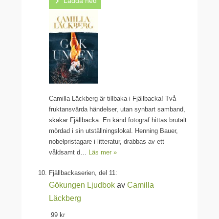
Ladda ned
Camilla Läckberg är tillbaka i Fjällbacka! Två
fruktansvärda händelser, utan synbart samband,
skakar Fjällbacka. En känd fotograf hittas brutalt
mördad i sin utställningslokal. Henning Bauer,
nobelpristagare i litteratur, drabbas av ett
våldsamt d…
Läs mer »
Fjällbackaserien, del 11:
Gökungen
Ljudbok
av
Camilla
Läckberg
99 kr