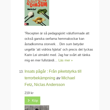
”Recepten är så pedagogiskt välutformade att
också ganska oerfarna hemmakockar kan
åstadkomma storverk. . Dim sum betyder
ungefär ’att vidröra hjärtat’ och precis det lyckas
Karin Lei utmärkt med. Jag har svårt att tänka
mig en mer fullständi…
Läs mer »
Insats pågår : Från piketstyrka till
terrorbekämpning
av
Michael
Fetz
,
Niclas Andersson
219 kr
Köp