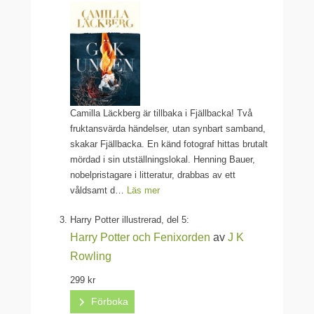
Camilla Läckberg är tillbaka i Fjällbacka! Två
fruktansvärda händelser, utan synbart samband,
skakar Fjällbacka. En känd fotograf hittas brutalt
mördad i sin utställningslokal. Henning Bauer,
nobelpristagare i litteratur, drabbas av ett
våldsamt d…
Läs mer
Harry Potter illustrerad, del 5:
Harry Potter och Fenixorden
av
J K
Rowling
299 kr
Förboka