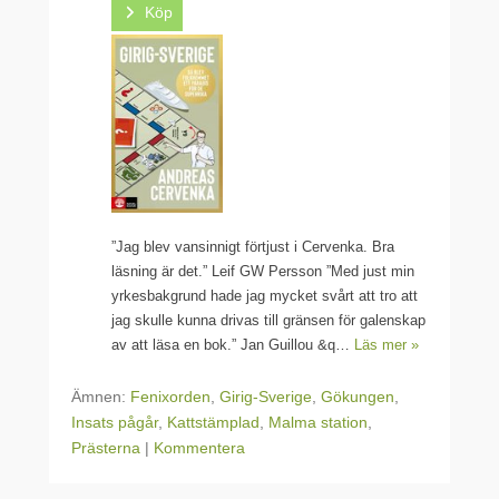
Köp
”Jag blev vansinnigt förtjust i Cervenka. Bra
läsning är det.” Leif GW Persson ”Med just min
yrkesbakgrund hade jag mycket svårt att tro att
jag skulle kunna drivas till gränsen för galenskap
av att läsa en bok.” Jan Guillou &q…
Läs mer »
Ämnen:
Fenixorden
,
Girig-Sverige
,
Gökungen
,
Insats pågår
,
Kattstämplad
,
Malma station
,
Prästerna
|
Kommentera