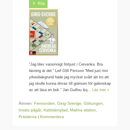
Köp
”Jag blev vansinnigt förtjust i Cervenka. Bra
läsning är det.” Leif GW Persson ”Med just min
yrkesbakgrund hade jag mycket svårt att tro att
jag skulle kunna drivas till gränsen för galenskap
av att läsa en bok.” Jan Guillou &q…
Läs mer »
Ämnen:
Fenixorden
,
Girig-Sverige
,
Gökungen
,
Insats pågår
,
Kattstämplad
,
Malma station
,
Prästerna
|
Kommentera