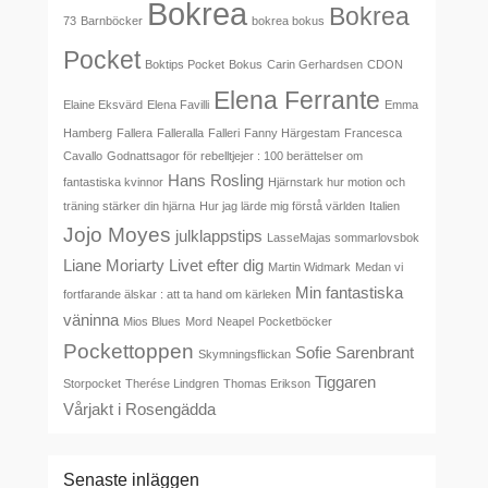
Bokrea
Bokrea
73
Barnböcker
bokrea bokus
Pocket
Boktips Pocket
Bokus
Carin Gerhardsen
CDON
Elena Ferrante
Elaine Eksvärd
Elena Favilli
Emma
Hamberg
Fallera
Falleralla
Falleri
Fanny Härgestam
Francesca
Cavallo
Godnattsagor för rebelltjejer : 100 berättelser om
Hans Rosling
fantastiska kvinnor
Hjärnstark hur motion och
träning stärker din hjärna
Hur jag lärde mig förstå världen
Italien
Jojo Moyes
julklappstips
LasseMajas sommarlovsbok
Liane Moriarty
Livet efter dig
Martin Widmark
Medan vi
Min fantastiska
fortfarande älskar : att ta hand om kärleken
väninna
Mios Blues
Mord
Neapel
Pocketböcker
Pockettoppen
Sofie Sarenbrant
Skymningsflickan
Tiggaren
Storpocket
Therése Lindgren
Thomas Erikson
Vårjakt i Rosengädda
Senaste inläggen