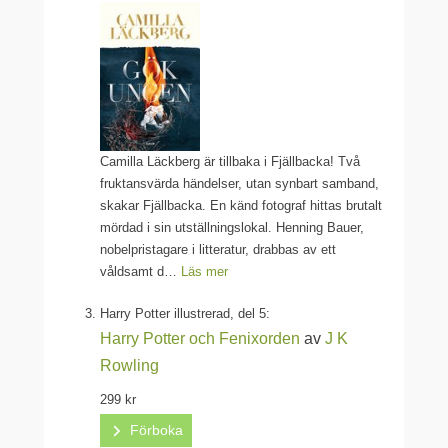
Camilla Läckberg är tillbaka i Fjällbacka! Två
fruktansvärda händelser, utan synbart samband,
skakar Fjällbacka. En känd fotograf hittas brutalt
mördad i sin utställningslokal. Henning Bauer,
nobelpristagare i litteratur, drabbas av ett
våldsamt d…
Läs mer
Harry Potter illustrerad, del 5:
Harry Potter och Fenixorden
av
J K
Rowling
299 kr
Förboka