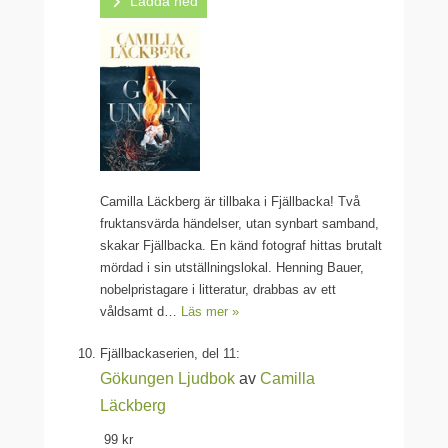
Ladda ned
Camilla Läckberg är tillbaka i Fjällbacka! Två
fruktansvärda händelser, utan synbart samband,
skakar Fjällbacka. En känd fotograf hittas brutalt
mördad i sin utställningslokal. Henning Bauer,
nobelpristagare i litteratur, drabbas av ett
våldsamt d…
Läs mer »
Fjällbackaserien, del 11:
Gökungen
Ljudbok
av
Camilla
Läckberg
99 kr