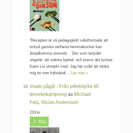
”Recepten är så pedagogiskt välutformade att
också ganska oerfarna hemmakockar kan
åstadkomma storverk. . Dim sum betyder
ungefär ’att vidröra hjärtat’ och precis det lyckas
Karin Lei utmärkt med. Jag har svårt att tänka
mig en mer fullständi…
Läs mer »
Insats pågår : Från piketstyrka till
terrorbekämpning
av
Michael
Fetz
,
Niclas Andersson
219 kr
Köp