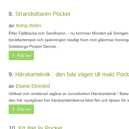
8.
Strandsittaren
Pocket
av
Anna Ihrén
Efter Fjällbacka och Sandhamn – nu kommer Morden på Smögen -s
berättartempot och spänningen stadigt fram mot gåtornas lösnin
Göteborgs-Posten Dennis…
Köp nu!
9.
Härskarteknik : den fula vägen till makt
Pock
av
Elaine Eksvärd
Utökad och reviderad utgåva av succéboken Härskarteknik ! Boken H
den här nyutgåvan har härskarteknikerna blivit fler och tipsen fö
Köp nu!
10.
Ett litet liv
Pocket