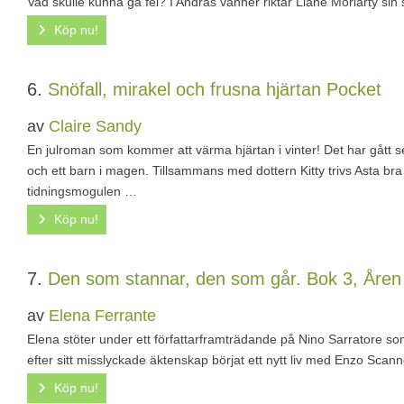
Vad skulle kunna gå fel? I Andras vänner riktar Liane Moriarty sin 
Köp nu!
6.
Snöfall, mirakel och frusna hjärtan
Pocket
av
Claire Sandy
En julroman som kommer att värma hjärtan i vinter! Det har gått s
och ett barn i magen. Tillsammans med dottern Kitty trivs Asta b
tidningsmogulen …
Köp nu!
7.
Den som stannar, den som går. Bok 3, Åren m
av
Elena Ferrante
Elena stöter under ett författarframträdande på Nino Sarratore som h
efter sitt misslyckade äktenskap börjat ett nytt liv med Enzo Sc
Köp nu!