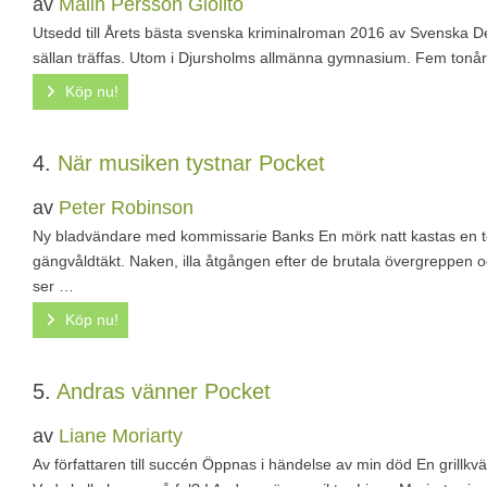
av
Malin Persson Giolito
Utsedd till Årets bästa svenska kriminalroman 2016 av Svenska D
sällan träffas. Utom i Djursholms allmänna gymnasium. Fem tonåring
Köp nu!
4.
När musiken tystnar
Pocket
av
Peter Robinson
Ny bladvändare med kommissarie Banks En mörk natt kastas en tonå
gängvåldtäkt. Naken, illa åtgången efter de brutala övergreppen oc
ser …
Köp nu!
5.
Andras vänner
Pocket
av
Liane Moriarty
Av författaren till succén Öppnas i händelse av min död En grillkvä