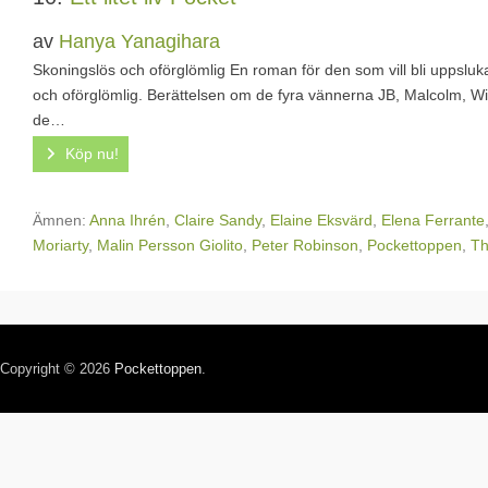
av
Hanya Yanagihara
Skoningslös och oförglömlig En roman för den som vill bli uppsluk
och oförglömlig. Berättelsen om de fyra vännerna JB, Malcolm, Wi
de…
Köp nu!
Ämnen:
Anna Ihrén
,
Claire Sandy
,
Elaine Eksvärd
,
Elena Ferrante
Moriarty
,
Malin Persson Giolito
,
Peter Robinson
,
Pockettoppen
,
Th
Copyright © 2026
Pockettoppen
.