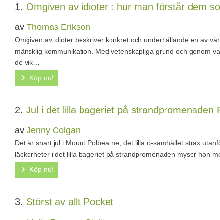
1.
Omgiven av idioter : hur man förstår dem so
av
Thomas Erikson
Omgiven av idioter beskriver konkret och underhållande en av vär
mänsklig kommunikation. Med vetenskapliga grund och genom vard
de vik…
Köp nu!
2.
Jul i det lilla bageriet på strandpromenaden
av
Jenny Colgan
Det är snart jul i Mount Polbearne, det lilla ö-samhället strax uta
läckerheter i det lilla bageriet på strandpromenaden myser hon 
Köp nu!
3.
Störst av allt
Pocket