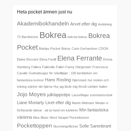
Heta pocket ämnen just nu
Akademibokhandeln
Arvet efter dig
Avdelning
Bokrea
Bokrea
73
Barnböcker
bokrea bokus
Pocket
Boktips Pocket
Bokus
Carin Gerhardsen
CDON
Elena Ferrante
Elaine Eksvärd
Elena Favilli
Emma
Hamberg
Fallera
Falleralla
Falleri
Fanny Härgestam
Francesca
Cavallo
Godnattsagor för rebelltjejer : 100 berättelser om
Hans Rosling
fantastiska kvinnor
Hjärnstark hur motion och
träning stärker din hjärna
Hur jag lärde mig förstå världen
Italien
Jojo Moyes
julklappstips
LasseMajas sommarlovsbok
Liane Moriarty
Livet efter dig
Martin Widmark
Medan vi
Min fantastiska
fortfarande älskar : att ta hand om kärleken
väninna
Mios Blues
Mord
Neapel
Pocketböcker
Pockettoppen
Sofie Sarenbrant
Skymningsflickan