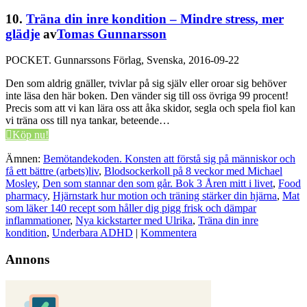
10.
Träna din inre kondition – Mindre stress, mer
glädje
av
Tomas Gunnarsson
POCKET.
Gunnarssons Förlag, Svenska, 2016-09-22
Den som aldrig gnäller, tvivlar på sig själv eller oroar sig behöver
inte läsa den här boken. Den vänder sig till oss övriga 99 procent!
Precis som att vi kan lära oss att åka skidor, segla och spela fiol kan
vi träna oss till nya tankar, beteende…
Köp nu!
Ämnen:
Bemötandekoden. Konsten att förstå sig på människor och
få ett bättre (arbets)liv
,
Blodsockerkoll på 8 veckor med Michael
Mosley
,
Den som stannar den som går. Bok 3 Åren mitt i livet
,
Food
pharmacy
,
Hjärnstark hur motion och träning stärker din hjärna
,
Mat
som läker 140 recept som håller dig pigg frisk och dämpar
inflammationer
,
Nya kickstarter med Ulrika
,
Träna din inre
kondition
,
Underbara ADHD
|
Kommentera
Annons