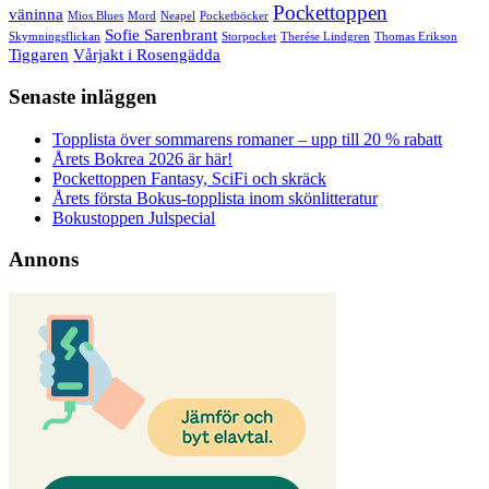
Pockettoppen
väninna
Mios Blues
Mord
Neapel
Pocketböcker
Sofie Sarenbrant
Skymningsflickan
Storpocket
Therése Lindgren
Thomas Erikson
Tiggaren
Vårjakt i Rosengädda
Senaste inläggen
Topplista över sommarens romaner – upp till 20 % rabatt
Årets Bokrea 2026 är här!
Pockettoppen Fantasy, SciFi och skräck
Årets första Bokus-topplista inom skönlitteratur
Bokustoppen Julspecial
Annons