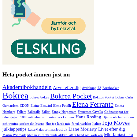
Heta pocket ämnen just nu
Akademibokhandeln
Arvet efter dig
Avdelning 73
Barnböcker
Bokrea
Bokrea Pocket
bokrea bokus
Boktips Pocket
Bokus
Carin
Elena Ferrante
Gerhardsen
CDON
Elaine Eksvärd
Elena Favilli
Emma
Hamberg
Fallera
Falleralla
Falleri
Fanny Härgestam
Francesca Cavallo
Godnattsagor för
Hans Rosling
rebelltjejer : 100 berättelser om fantastiska kvinnor
Hjärnstark hur motion
Jojo Moyes
och träning stärker din hjärna
Hur jag lärde mig förstå världen
Italien
julklappstips
Liane Moriarty
Livet efter dig
LasseMajas sommarlovsbok
Min fantastiska
Martin Widmark
Medan vi fortfarande älskar : att ta hand om kärleken