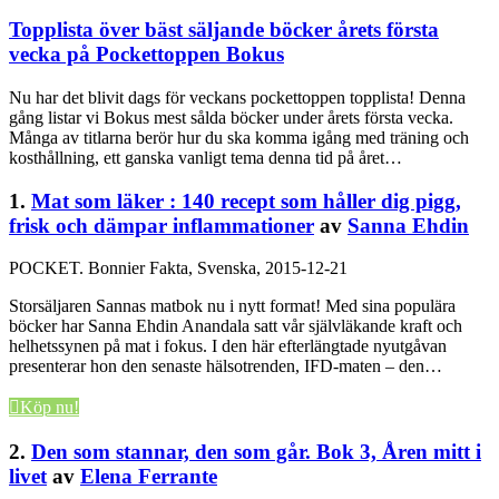
Topplista över bäst säljande böcker årets första
vecka på Pockettoppen Bokus
Nu har det blivit dags för veckans pockettoppen topplista! Denna
gång listar vi Bokus mest sålda böcker under årets första vecka.
Många av titlarna berör hur du ska komma igång med träning och
kosthållning, ett ganska vanligt tema denna tid på året…
1.
Mat som läker : 140 recept som håller dig pigg,
frisk och dämpar inflammationer
av
Sanna Ehdin
POCKET.
Bonnier Fakta, Svenska, 2015-12-21
Storsäljaren Sannas matbok nu i nytt format! Med sina populära
böcker har Sanna Ehdin Anandala satt vår självläkande kraft och
helhetssynen på mat i fokus. I den här efterlängtade nyutgåvan
presenterar hon den senaste hälsotrenden, IFD-maten – den…
Köp nu!
2.
Den som stannar, den som går. Bok 3, Åren mitt i
livet
av
Elena Ferrante