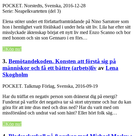
POCKET.
Norstedts, Svenska, 2016-12-28
Serie: Neapelkvartetten (del 3)
Elena stöter under ett författarframträdande på Nino Sarratore som
hon i hemlighet varit förälskad i under hela sitt liv. Lila har efter sitt
misslyckade äktenskap börjat ett nytt liv med Enzo Scanno och bor
med honom och sin son Gennaro i en förs…
Köp nu!
3.
Bemötandekoden. Konsten att förstå sig på
människor och få ett bättre (arbets)liv
av
Lena
Skogholm
POCKET.
Talkmap Förlag, Svenska, 2016-09-19
Har du träffat en negativ person som dränerat dig på energi?
Funderat på varför det negativa tar så stort utrymme och hur du kan
göra för att inte dras med och dras ned? Har du varit med om
missförstånd och undrat vad som hänt? Eller hört folk säg…
Köp nu!