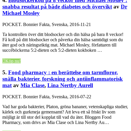
4.
Blodsockerkoll på 8 veckor med Michael Mosley :
snabba resultat på både diabetes och övervikt
av
Dr
Michael Mosley
POCKET.
Bonnier Fakta, Svenska, 2016-11-21
Ta kontrollen över ditt blodsocker och din hälsa på bara 8 veckor!
Få koll på ditt blodsocker och påverka din hälsa samtidigt som du
äter god och näringsriktig mat. Michael Mosley, författaren till
succéböckerna 5:2-dieten och 5:2-dieten kokboken …
Köp nu!
5.
Food pharmacy : en berättelse om tarmfloror,
snälla bakterier, forskning och antiinflammatorisk
mat
av
Mia Clase
,
Lina Nertby Aurell
POCKET.
Bonnier Fakta, Svenska, 2016-07-22
Vad har goda bakterier, Platon, gröna bananer, vetenskapliga studier,
kärlek och gurkmeja gemensamt? Att leva ett så friskt liv som
möjligt är till stor del kopplat till vad du äter. Bloggen Food
Pharmacy, som drivs av Mia Clase och Lina Nertby Au…