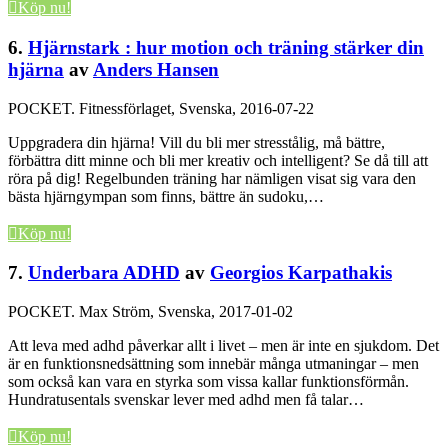
Köp nu!
6.
Hjärnstark : hur motion och träning stärker din
hjärna
av
Anders Hansen
POCKET.
Fitnessförlaget, Svenska, 2016-07-22
Uppgradera din hjärna! Vill du bli mer stresstålig, må bättre,
förbättra ditt minne och bli mer kreativ och intelligent? Se då till att
röra på dig! Regelbunden träning har nämligen visat sig vara den
bästa hjärngympan som finns, bättre än sudoku,…
Köp nu!
7.
Underbara ADHD
av
Georgios Karpathakis
POCKET.
Max Ström, Svenska, 2017-01-02
Att leva med adhd påverkar allt i livet – men är inte en sjukdom. Det
är en funktionsnedsättning som innebär många utmaningar – men
som också kan vara en styrka som vissa kallar funktionsförmån.
Hundratusentals svenskar lever med adhd men få talar…
Köp nu!