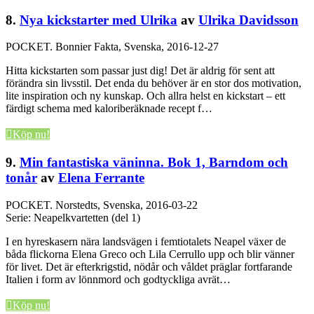
8.
Nya kickstarter med Ulrika
av
Ulrika Davidsson
POCKET.
Bonnier Fakta, Svenska, 2016-12-27
Hitta kickstarten som passar just dig! Det är aldrig för sent att
förändra sin livsstil. Det enda du behöver är en stor dos motivation,
lite inspiration och ny kunskap. Och allra helst en kickstart – ett
färdigt schema med kaloriberäknade recept f…
Köp nu!
9.
Min fantastiska väninna. Bok 1, Barndom och
tonår
av
Elena Ferrante
POCKET.
Norstedts, Svenska, 2016-03-22
Serie: Neapelkvartetten (del 1)
I en hyreskasern nära landsvägen i femtiotalets Neapel växer de
båda flickorna Elena Greco och Lila Cerrullo upp och blir vänner
för livet. Det är efterkrigstid, nödår och våldet präglar fortfarande
Italien i form av lönnmord och godtyckliga avrät…
Köp nu!