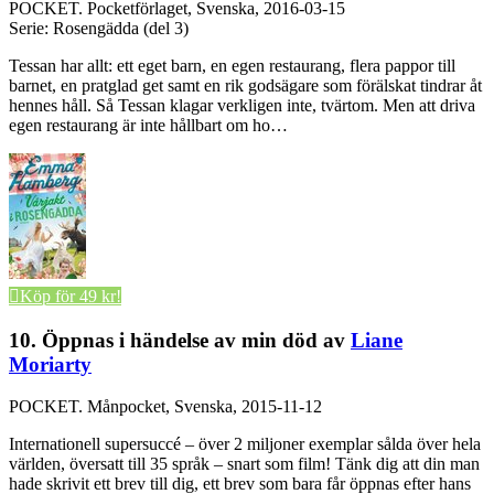
POCKET.
Pocketförlaget, Svenska, 2016-03-15
Serie: Rosengädda (del 3)
Tessan har allt: ett eget barn, en egen restaurang, flera pappor till
barnet, en pratglad get samt en rik godsägare som förälskat tindrar åt
hennes håll. Så Tessan klagar verkligen inte, tvärtom. Men att driva
egen restaurang är inte hållbart om ho…
Köp för 49 kr!
10. Öppnas i händelse av min död av
Liane
Moriarty
POCKET.
Månpocket, Svenska, 2015-11-12
Internationell supersuccé – över 2 miljoner exemplar sålda över hela
världen, översatt till 35 språk – snart som film! Tänk dig att din man
hade skrivit ett brev till dig, ett brev som bara får öppnas efter hans