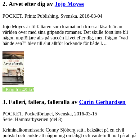
2. Arvet efter dig av
Jojo Moyes
POCKET.
Printz Publishing, Svenska, 2016-03-04
Jojo Moyes är författaren som kramat och krossat läsarhjärtan
världen över med sina gripande romaner. Det skulle först inte bli
någon uppföljare alls på succén Livet efter dig, men frågan ”vad
hände sen?” blev till slut alltför lockande för både l…
Köp för 49 kr!
3. Falleri, fallera, falleralla av
Carin Gerhardsen
POCKET.
Pocketförlaget, Svenska, 2016-03-15
Serie: Hammarbyserien (del 8)
Kriminalkommissarie Conny Sjöberg satt i baksätet på en civil
polisbil och tänkte att någonting ömtåligt och värdefullt höll på att gå