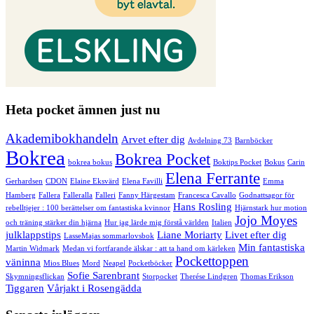
Heta pocket ämnen just nu
Akademibokhandeln
Arvet efter dig
Avdelning 73
Barnböcker
Bokrea
Bokrea Pocket
bokrea bokus
Boktips Pocket
Bokus
Carin
Elena Ferrante
Gerhardsen
CDON
Elaine Eksvärd
Elena Favilli
Emma
Hamberg
Fallera
Falleralla
Falleri
Fanny Härgestam
Francesca Cavallo
Godnattsagor för
Hans Rosling
rebelltjejer : 100 berättelser om fantastiska kvinnor
Hjärnstark hur motion
Jojo Moyes
och träning stärker din hjärna
Hur jag lärde mig förstå världen
Italien
julklappstips
Liane Moriarty
Livet efter dig
LasseMajas sommarlovsbok
Min fantastiska
Martin Widmark
Medan vi fortfarande älskar : att ta hand om kärleken
Pockettoppen
väninna
Mios Blues
Mord
Neapel
Pocketböcker
Sofie Sarenbrant
Skymningsflickan
Storpocket
Therése Lindgren
Thomas Erikson
Tiggaren
Vårjakt i Rosengädda