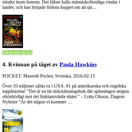
sönder inom honom. Det blåste kalla människofientliga vindar i
landet, och han började förlora hoppet om att sjä…
Köp för 49 kr!
4. Kvinnan på tåget av
Paula Hawkins
POCKET.
Massolit Pocket, Svenska, 2016-02-15
Över 10 miljoner sålda ex i USA. #1 på amerikanska och engelska
topplistorna! ”Det är en tät sträckläsningsbok där spänningen stegras
obönhörligt mot det fruktansvärda slutet.” – Lotta Olsson, Dagens
Nyheter ”Är det någon vi kommer …