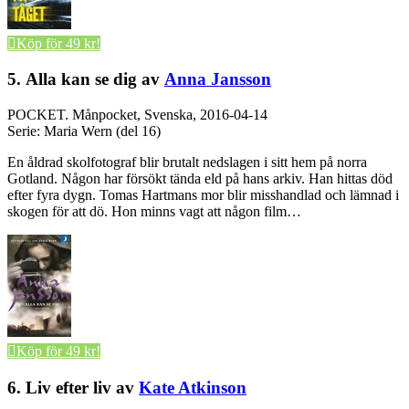
Köp för 49 kr!
5. Alla kan se dig av
Anna Jansson
POCKET.
Månpocket, Svenska, 2016-04-14
Serie: Maria Wern (del 16)
En åldrad skolfotograf blir brutalt nedslagen i sitt hem på norra
Gotland. Någon har försökt tända eld på hans arkiv. Han hittas död
efter fyra dygn. Tomas Hartmans mor blir misshandlad och lämnad i
skogen för att dö. Hon minns vagt att någon film…
Köp för 49 kr!
6. Liv efter liv av
Kate Atkinson