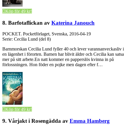
Köp för 49 kr!
8. Barfotaflickan av
Katerina Janouch
POCKET.
Pocketförlaget, Svenska, 2016-04-19
Serie: Cecilia Lund (del 8)
Barnmorskan Cecilia Lund fyller 40 och lever varannanveckasliv i
en lägenhet i förorten. Barnen har blivit äldre och Cecilia kan satsa
mer på sitt arbete.En natt kommer en papperslös kvinna in på
förlossningen. Hon föder en pojke men dagen efter f…
Köp för 49 kr!
9. Vårjakt i Rosengädda av
Emma Hamberg