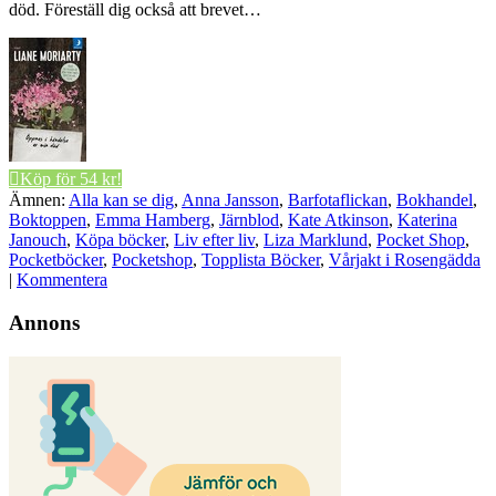
död. Föreställ dig också att brevet…
Köp för 54 kr!
Ämnen:
Alla kan se dig
,
Anna Jansson
,
Barfotaflickan
,
Bokhandel
,
Boktoppen
,
Emma Hamberg
,
Järnblod
,
Kate Atkinson
,
Katerina
Janouch
,
Köpa böcker
,
Liv efter liv
,
Liza Marklund
,
Pocket Shop
,
Pocketböcker
,
Pocketshop
,
Topplista Böcker
,
Vårjakt i Rosengädda
|
Kommentera
Annons