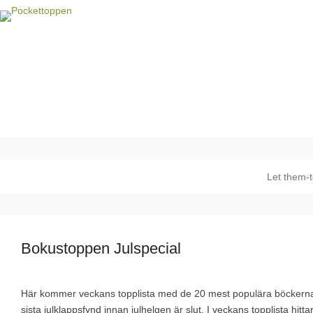
Pockettoppen
Veckans pocket topplista!
Let them-t
Bokustoppen Julspecial
Här kommer veckans topplista med de 20 mest populära böckerna på
sista julklappsfynd innan julhelgen är slut. I veckans topplista hit