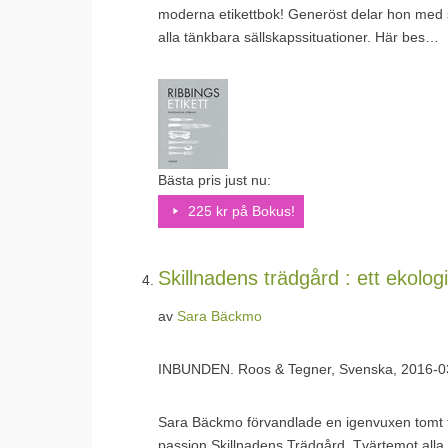
moderna etikettbok! Generöst delar hon med si
alla tänkbara sällskapssituationer. Här bes…
Bästa pris just nu:
225 kr på Bokus!
Skillnadens trädgård : ett ekolog
av
Sara Bäckmo
INBUNDEN.
Roos & Tegner, Svenska, 2016-0
Sara Bäckmo förvandlade en igenvuxen tomt til
passion Skillnadens Trädgård. Tvärtemot alla 