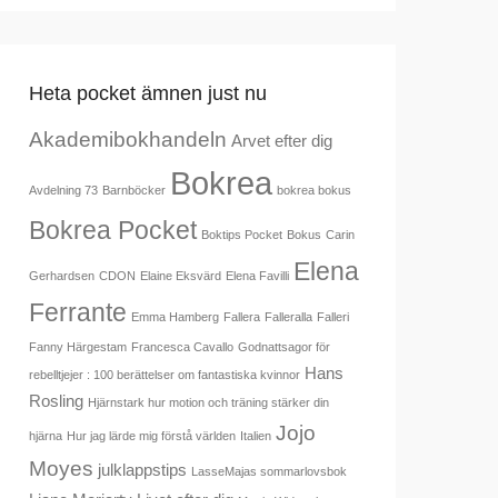
Heta pocket ämnen just nu
Akademibokhandeln
Arvet efter dig
Bokrea
Avdelning 73
Barnböcker
bokrea bokus
Bokrea Pocket
Boktips Pocket
Bokus
Carin
Elena
Gerhardsen
CDON
Elaine Eksvärd
Elena Favilli
Ferrante
Emma Hamberg
Fallera
Falleralla
Falleri
Fanny Härgestam
Francesca Cavallo
Godnattsagor för
Hans
rebelltjejer : 100 berättelser om fantastiska kvinnor
Rosling
Hjärnstark hur motion och träning stärker din
Jojo
hjärna
Hur jag lärde mig förstå världen
Italien
Moyes
julklappstips
LasseMajas sommarlovsbok