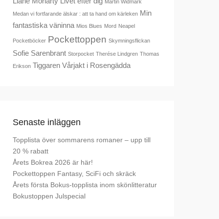
Liane Moriarty
Livet efter dig
Martin Widmark
Min
Medan vi fortfarande älskar : att ta hand om kärleken
fantastiska väninna
Mios Blues
Mord
Neapel
Pockettoppen
Pocketböcker
Skymningsflickan
Sofie Sarenbrant
Storpocket
Therése Lindgren
Thomas
Tiggaren
Vårjakt i Rosengädda
Erikson
Senaste inläggen
Topplista över sommarens romaner – upp till
20 % rabatt
Årets Bokrea 2026 är här!
Pockettoppen Fantasy, SciFi och skräck
Årets första Bokus-topplista inom skönlitteratur
Bokustoppen Julspecial