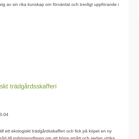
g av sin rika kunskap om förväntat och trevligt uppförande i
iskt trädgårdsskafferi
3-04
l ett ekologiskt trädgårdsskafferi och fick på köpet en ny
råd till nybörjarodlaren om att börja smått och sedan utöka