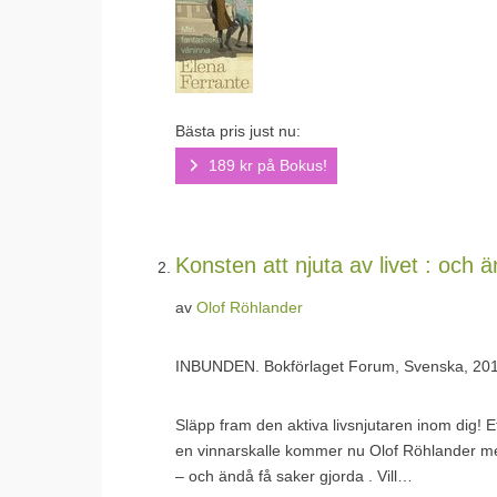
Bästa pris just nu:
189 kr på Bokus!
Konsten att njuta av livet : och 
av
Olof Röhlander
INBUNDEN.
Bokförlaget Forum, Svenska, 20
Släpp fram den aktiva livsnjutaren inom dig! E
en vinnarskalle kommer nu Olof Röhlander med
– och ändå få saker gjorda . Vill…