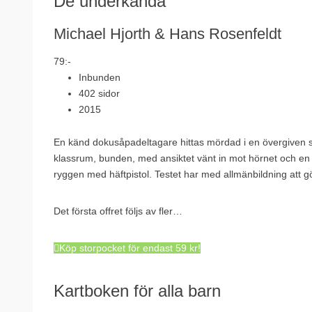
De underkända
Michael Hjorth & Hans Rosenfeldt
79:-
Inbunden
402 sidor
2015
En känd dokusåpadeltagare hittas mördad i en övergiven skol
klassrum, bunden, med ansiktet vänt in mot hörnet och en du
ryggen med häftpistol. Testet har med allmänbildning att 
Det första offret följs av fler…
Köp storpocket för endast 59 kr!
Kartboken för alla barn