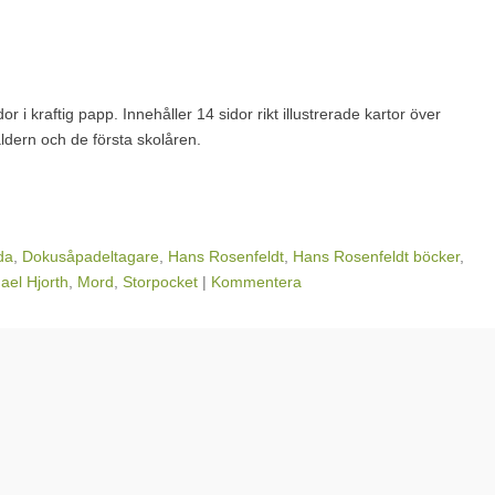
r i kraftig papp. Innehåller 14 sidor rikt illustrerade kartor över
åldern och de första skolåren.
da
,
Dokusåpadeltagare
,
Hans Rosenfeldt
,
Hans Rosenfeldt böcker
,
ael Hjorth
,
Mord
,
Storpocket
|
Kommentera