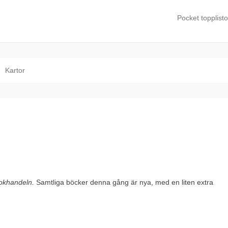
Pocket topplisto
Primary Menu
Skip to content
Kartor
okhandeln.
Samtliga böcker denna gång är nya, med en liten extra