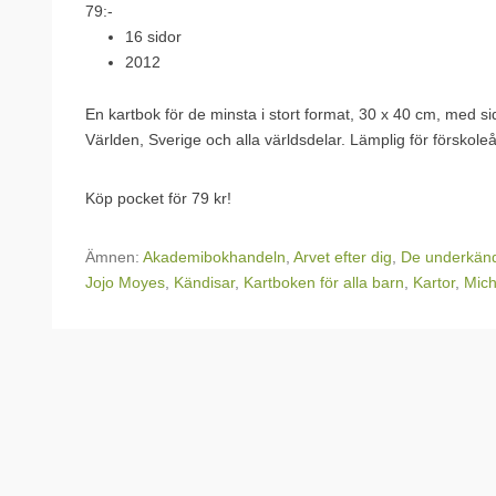
79:-
16 sidor
2012
En kartbok för de minsta i stort format, 30 x 40 cm, med sido
Världen, Sverige och alla världsdelar. Lämplig för förskole
Köp pocket för 79 kr!
Ämnen:
Akademibokhandeln
,
Arvet efter dig
,
De underkän
Jojo Moyes
,
Kändisar
,
Kartboken för alla barn
,
Kartor
,
Mich