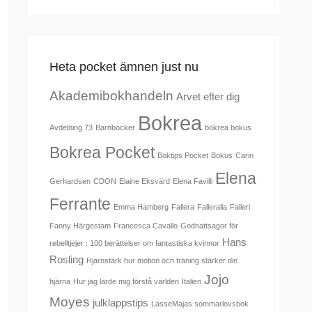
Heta pocket ämnen just nu
Akademibokhandeln
Arvet efter dig
Bokrea
Avdelning 73
Barnböcker
bokrea bokus
Bokrea Pocket
Boktips Pocket
Bokus
Carin
Elena
Gerhardsen
CDON
Elaine Eksvärd
Elena Favilli
Ferrante
Emma Hamberg
Fallera
Falleralla
Falleri
Fanny Härgestam
Francesca Cavallo
Godnattsagor för
Hans
rebelltjejer : 100 berättelser om fantastiska kvinnor
Rosling
Hjärnstark hur motion och träning stärker din
Jojo
hjärna
Hur jag lärde mig förstå världen
Italien
Moyes
julklappstips
LasseMajas sommarlovsbok