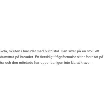
a, skjuten i huvudet med bultpistol. Han sitter på en stol i ett
mstrut på huvudet. Ett flersidigt frågeformulär sitter fastnitat på
göra och den mördade har uppenbarligen inte klarat kraven.