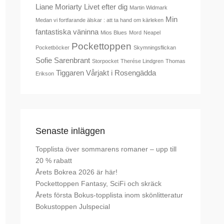
Liane Moriarty
Livet efter dig
Martin Widmark
Min
Medan vi fortfarande älskar : att ta hand om kärleken
fantastiska väninna
Mios Blues
Mord
Neapel
Pockettoppen
Pocketböcker
Skymningsflickan
Sofie Sarenbrant
Storpocket
Therése Lindgren
Thomas
Tiggaren
Vårjakt i Rosengädda
Erikson
Senaste inläggen
Topplista över sommarens romaner – upp till
20 % rabatt
Årets Bokrea 2026 är här!
Pockettoppen Fantasy, SciFi och skräck
Årets första Bokus-topplista inom skönlitteratur
Bokustoppen Julspecial