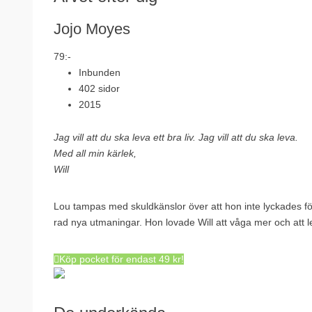
Jojo Moyes
79:-
Inbunden
402 sidor
2015
Jag vill att du ska leva ett bra liv. Jag vill att du ska leva.
Med all min kärlek,
Will
Lou tampas med skuldkänslor över att hon inte lyckades förmå
rad nya utmaningar. Hon lovade Will att våga mer och att leva
Köp pocket för endast 49 kr!