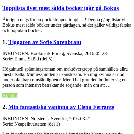
Topplista över mest sålda böcker igår på Bokus
Återigen dags för en pockettoppen topplista! Denna gång listar vi
Bokus mest sålda böcker under gårdagen, så det gäller väldigt färska
och populära böcker.
1.
Tiggaren av Sofie Sarenbrant
INBUNDEN.
Bookmark Förlag, Svenska, 2016-05-23
Serie: Emma Sköld (del 5)
Högaktuell spänningsroman om maktövergrepp på samhällets allra
mest utsatta. Minnesstunden är känslosam. En ung kvinna är död,
under ofattbara omständigheter. Men i bakgrunden befinner sig en
person som intensivt betraktar de sörjande, mån om att …
Köp nu!
2.
Min fantastiska väninna av Elena Ferrante
INBUNDEN.
Norstedts, Svenska, 2016-03-21
Serie: Neapelkvartetten (del 1)