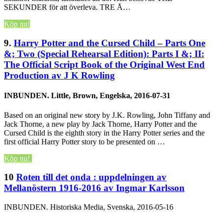
SEKUNDER för att överleva. TRE Å…
Köp nu!
9.
Harry Potter and the Cursed Child – Parts One
&; Two (Special Rehearsal Edition): Parts I &; II:
The Official Script Book of the Original West End
Production av J K Rowling
INBUNDEN.
Little, Brown, Engelska, 2016-07-31
Based on an original new story by J.K. Rowling, John Tiffany and
Jack Thorne, a new play by Jack Thorne, Harry Potter and the
Cursed Child is the eighth story in the Harry Potter series and the
first official Harry Potter story to be presented on …
Köp nu!
10
Roten till det onda : uppdelningen av
Mellanöstern 1916-2016 av Ingmar Karlsson
INBUNDEN.
Historiska Media, Svenska, 2016-05-16