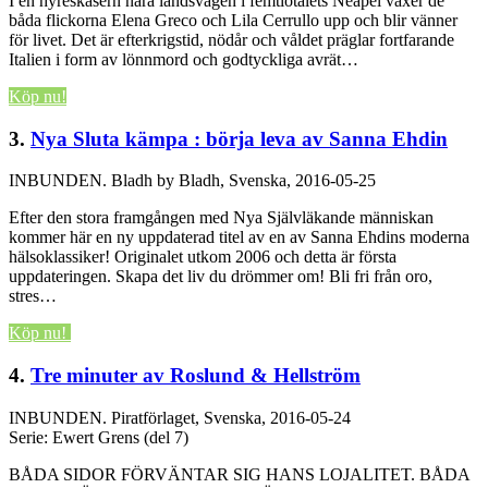
I en hyreskasern nära landsvägen i femtiotalets Neapel växer de
båda flickorna Elena Greco och Lila Cerrullo upp och blir vänner
för livet. Det är efterkrigstid, nödår och våldet präglar fortfarande
Italien i form av lönnmord och godtyckliga avrät…
Köp nu!
3.
Nya Sluta kämpa : börja leva av Sanna Ehdin
INBUNDEN.
Bladh by Bladh, Svenska, 2016-05-25
Efter den stora framgången med Nya Självläkande människan
kommer här en ny uppdaterad titel av en av Sanna Ehdins moderna
hälsoklassiker! Originalet utkom 2006 och detta är första
uppdateringen. Skapa det liv du drömmer om! Bli fri från oro,
stres…
Köp nu!
4.
Tre minuter av Roslund & Hellström
INBUNDEN.
Piratförlaget, Svenska, 2016-05-24
Serie: Ewert Grens (del 7)
BÅDA SIDOR FÖRVÄNTAR SIG HANS LOJALITET. BÅDA