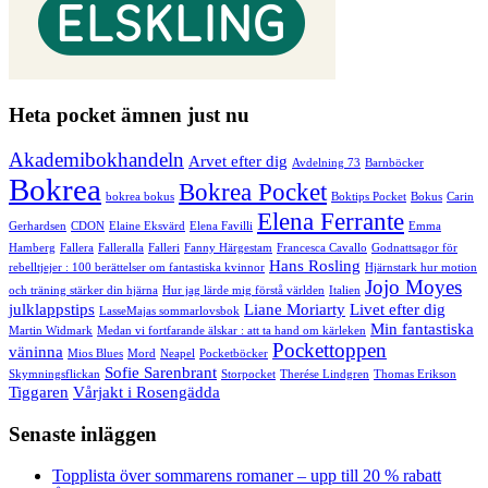
Heta pocket ämnen just nu
Akademibokhandeln
Arvet efter dig
Avdelning 73
Barnböcker
Bokrea
Bokrea Pocket
bokrea bokus
Boktips Pocket
Bokus
Carin
Elena Ferrante
Gerhardsen
CDON
Elaine Eksvärd
Elena Favilli
Emma
Hamberg
Fallera
Falleralla
Falleri
Fanny Härgestam
Francesca Cavallo
Godnattsagor för
Hans Rosling
rebelltjejer : 100 berättelser om fantastiska kvinnor
Hjärnstark hur motion
Jojo Moyes
och träning stärker din hjärna
Hur jag lärde mig förstå världen
Italien
julklappstips
Liane Moriarty
Livet efter dig
LasseMajas sommarlovsbok
Min fantastiska
Martin Widmark
Medan vi fortfarande älskar : att ta hand om kärleken
Pockettoppen
väninna
Mios Blues
Mord
Neapel
Pocketböcker
Sofie Sarenbrant
Skymningsflickan
Storpocket
Therése Lindgren
Thomas Erikson
Tiggaren
Vårjakt i Rosengädda
Senaste inläggen
Topplista över sommarens romaner – upp till 20 % rabatt