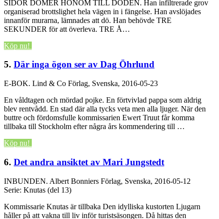
SIDOR DÖMER HONOM TILL DÖDEN. Han infiltrerade grov
organiserad brottslighet hela vägen in i fängelse. Han avslöjades
innanför murarna, lämnades att dö. Han behövde TRE
SEKUNDER för att överleva. TRE Å…
Köp nu!
5.
Där inga ögon ser av Dag Öhrlund
E-BOK.
Lind & Co Förlag, Svenska, 2016-05-23
En våldtagen och mördad pojke. En förtvivlad pappa som aldrig
blev rentvådd. En stad där alla tycks veta men alla ljuger. När den
buttre och fördomsfulle kommissarien Ewert Truut får komma
tillbaka till Stockholm efter några års kommendering till …
Köp nu!
6.
Det andra ansiktet av Mari Jungstedt
INBUNDEN.
Albert Bonniers Förlag, Svenska, 2016-05-12
Serie: Knutas (del 13)
Kommissarie Knutas är tillbaka Den idylliska kustorten Ljugarn
håller på att vakna till liv inför turistsäsongen. Då hittas den