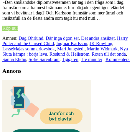
»Den småländske diplomatveteranen tar tag i den fråga som i dag
framstår som allra mest brännande: hur började egentligen eländet
som vi bevittnar i dag? Och Karlsson framstår som mer ärrad och
insiktsfull än de flesta andra som tagit itu med nuti…
Köp nu!
Ämnen:
Dag Öhrlund
,
Där inga ögon ser
,
Det andra ansiktet
,
Harry
Potter and the Cursed Child
,
Ingmar Karlsson
,
JK Rowling
,
LasseMajas sommarlovsbok
,
Mari Jungstedt
,
Martin Widmark
,
Nya
Sluta kämpa : börja leva
,
Roslund & Hellström
,
Roten till det onda
,
Sanna Ehdin
,
Sofie Sarenbrant
,
Tiggaren
,
Tre minuter
|
Kommentera
Annons