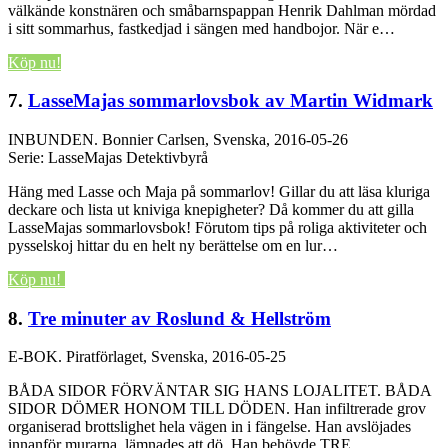
välkände konstnären och småbarnspappan Henrik Dahlman mördad
i sitt sommarhus, fastkedjad i sängen med handbojor. När e…
Köp nu!
7.
LasseMajas sommarlovsbok av Martin Widmark
INBUNDEN.
Bonnier Carlsen, Svenska, 2016-05-26
Serie: LasseMajas Detektivbyrå
Häng med Lasse och Maja på sommarlov! Gillar du att läsa kluriga
deckare och lista ut kniviga knepigheter? Då kommer du att gilla
LasseMajas sommarlovsbok! Förutom tips på roliga aktiviteter och
pysselskoj hittar du en helt ny berättelse om en lur…
Köp nu!
8.
Tre minuter av Roslund & Hellström
E-BOK.
Piratförlaget, Svenska, 2016-05-25
BÅDA SIDOR FÖRVÄNTAR SIG HANS LOJALITET. BÅDA
SIDOR DÖMER HONOM TILL DÖDEN. Han infiltrerade grov
organiserad brottslighet hela vägen in i fängelse. Han avslöjades
innanför murarna, lämnades att dö. Han behövde TRE