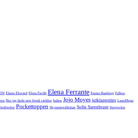
Elena Ferrante
ON
Elaine Eksvärd
Elena Favilli
Emma Hamberg
Fallera
Jojo Moyes
julklappstips
ärna
Hur jag lärde mig förstå världen
Italien
LasseMajas
Pockettoppen
Sofie Sarenbrant
cketböcker
Skymningsflickan
Storpocket