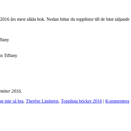
2016 års mest sålda bok. Nedan hittar du topplistor till de bäst säljan
ffany
n Tiffany
ember 2016.
ag inte så bra
,
Therése Lindgren
,
Topplista böcker 2016
|
Kommentera