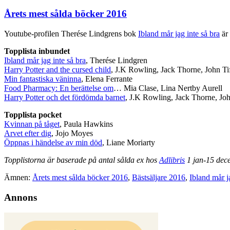
Årets mest sålda böcker 2016
Youtube-profilen Therése Lindgrens bok
Ibland mår jag inte så bra
är 
Topplista inbundet
Ibland mår jag inte så bra
, Therése Lindgren
Harry Potter and the cursed child
, J.K Rowling, Jack Thorne, John Ti
Min fantastiska väninna
, Elena Ferrante
Food Pharmacy: En berättelse om
… Mia Clase, Lina Nertby Aurell
Harry Potter och det fördömda barnet
, J.K Rowling, Jack Thorne, Joh
Topplista pocket
Kvinnan på tåget
, Paula Hawkins
Arvet efter dig
, Jojo Moyes
Öppnas i händelse av min död
, Liane Moriarty
Topplistorna är baserade på antal sålda ex hos
Adlibris
1 jan-15 dec
Ämnen:
Årets mest sålda böcker 2016
,
Bästsäljare 2016
,
Ibland mår j
Annons