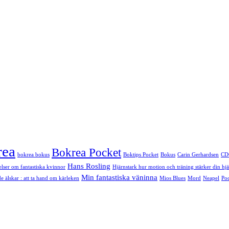
rea
Bokrea Pocket
bokrea bokus
Boktips Pocket
Bokus
Carin Gerhardsen
CD
Hans Rosling
telser om fantastiska kvinnor
Hjärnstark hur motion och träning stärker din hj
Min fantastiska väninna
e älskar : att ta hand om kärleken
Mios Blues
Mord
Neapel
Po