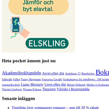
Heta pocket ämnen just nu
Bok
Akademibokhandeln
Arvet efter dig
Avdelning 73
Barnböcker
Falleralla
Falleri
Fanny Härgestam
Francesca Cavallo
Godnattsagor för rebelltjejer : 100 berät
Liane Moriarty
Livet efter dig
sommarlovsbok
Martin Widmark
Medan vi fortfarand
Tiggaren
Vårjakt i Rosengädda
Therése Lindgren
Thomas Erikson
Senaste inläggen
Topplista över sommarens romaner – upp till 20 % rabatt