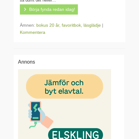
så dumt det heller…
Börja fynda redan idag!
Ämnen:
bokus 20 år
,
favoritbok
,
läsglädje
|
Kommentera
Annons