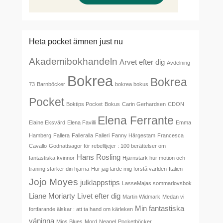
Heta pocket ämnen just nu
Akademibokhandeln
Arvet efter dig
Avdelning
Bokrea
Bokrea
73
Barnböcker
bokrea bokus
Pocket
Boktips Pocket
Bokus
Carin Gerhardsen
CDON
Elena Ferrante
Elaine Eksvärd
Elena Favilli
Emma
Hamberg
Fallera
Falleralla
Falleri
Fanny Härgestam
Francesca
Cavallo
Godnattsagor för rebelltjejer : 100 berättelser om
Hans Rosling
fantastiska kvinnor
Hjärnstark hur motion och
träning stärker din hjärna
Hur jag lärde mig förstå världen
Italien
Jojo Moyes
julklappstips
LasseMajas sommarlovsbok
Liane Moriarty
Livet efter dig
Martin Widmark
Medan vi
Min fantastiska
fortfarande älskar : att ta hand om kärleken
väninna
Mios Blues
Mord
Neapel
Pocketböcker