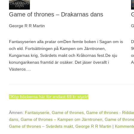
Game of thrones – Drakarnas dans
G
George R R Martin
G
Fantasyserien alla pratar omDen femte boken i Sagan om is
D
och eld. Fortsättningen på Kampen om Järntronen,
9
Kungarnas krig, Svärdets makt och Kråkornas fest.De sju
o
konungarikenas framtid är osäker. Det jäser överallt i
A
Västeros….
Köp böckerna här för endast 69 kr styck!
Ämnen:
Fantasyserie
,
Game of thrones
,
Game of thrones - Ridda
dans
,
Game of thrones – Kampen om Järntronen
,
Game of throne
Game of thrones – Svärdets makt
,
George R R Martin
|
Komment