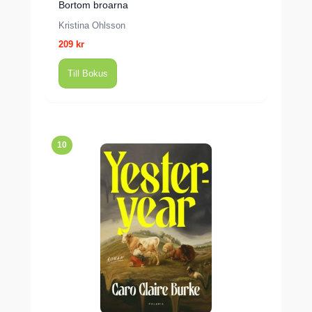
Bortom broarna
Kristina Ohlsson
209 kr
Till Bokus
10