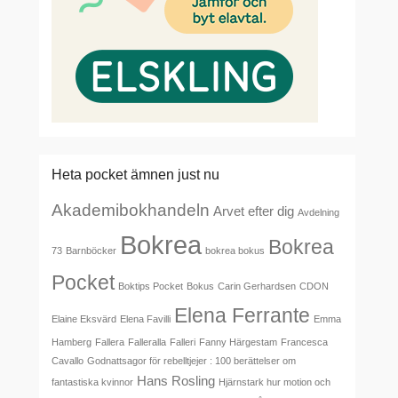
Heta pocket ämnen just nu
Akademibokhandeln
Arvet efter dig
Avdelning
Bokrea
Bokrea
73
Barnböcker
bokrea bokus
Pocket
Boktips Pocket
Bokus
Carin Gerhardsen
CDON
Elena Ferrante
Elaine Eksvärd
Elena Favilli
Emma
Hamberg
Fallera
Falleralla
Falleri
Fanny Härgestam
Francesca
Cavallo
Godnattsagor för rebelltjejer : 100 berättelser om
Hans Rosling
fantastiska kvinnor
Hjärnstark hur motion och