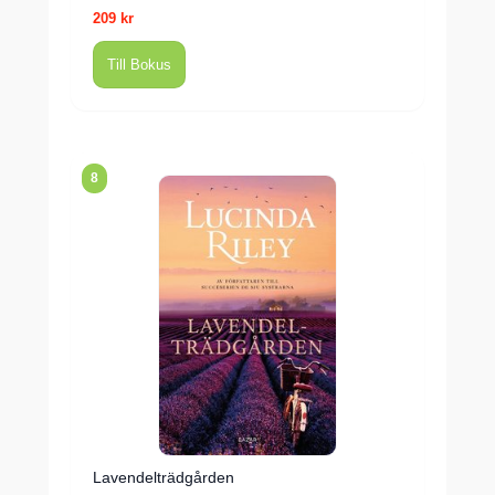
209 kr
Till Bokus
8
Lavendelträdgården