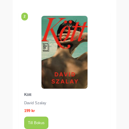
2
Kött
David Szalay
199 kr
Till Bokus