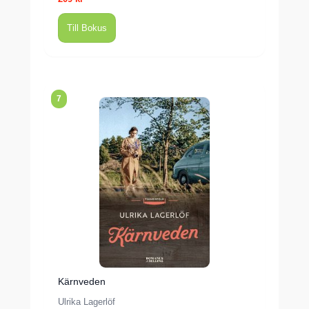
Till Bokus
7
Kärnveden
Ulrika Lagerlöf