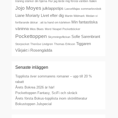
träning stärker din hjärna
Hur jag lärde mig förstå världen
Italien
Jojo Moyes
julklappstips
LasseMajas sommarlovsbok
Liane Moriarty
Livet efter dig
Martin Widmark
Medan vi
Min fantastiska
fortfarande älskar : att ta hand om kärleken
väninna
Mios Blues
Mord
Neapel
Pocketböcker
Pockettoppen
Sofie Sarenbrant
Skymningsflickan
Tiggaren
Storpocket
Therése Lindgren
Thomas Erikson
Vårjakt i Rosengädda
Senaste inläggen
Topplista över sommarens romaner – upp till 20 %
rabatt
Årets Bokrea 2026 är här!
Pockettoppen Fantasy, SciFi och skräck
Årets första Bokus-topplista inom skönlitteratur
Bokustoppen Julspecial