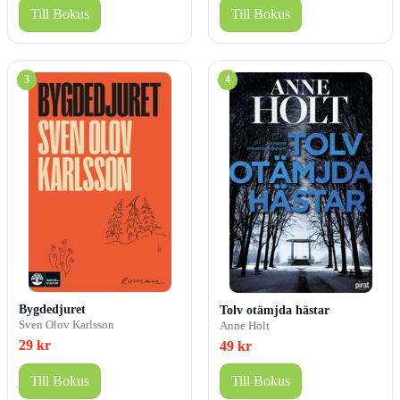
Till Bokus
Till Bokus
3
4
Bygdedjuret
Tolv otämjda hästar
Sven Olov Karlsson
Anne Holt
29 kr
49 kr
Till Bokus
Till Bokus