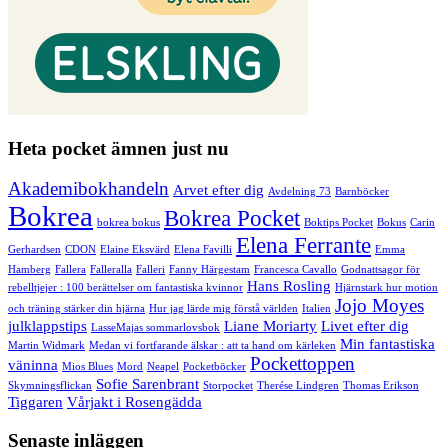
Heta pocket ämnen just nu
Akademibokhandeln
Arvet efter dig
Avdelning 73
Barnböcker
Bokrea
Bokrea Pocket
bokrea bokus
Boktips Pocket
Bokus
Carin
Elena Ferrante
Gerhardsen
CDON
Elaine Eksvärd
Elena Favilli
Emma
Hamberg
Fallera
Falleralla
Falleri
Fanny Härgestam
Francesca Cavallo
Godnattsagor för
Hans Rosling
rebelltjejer : 100 berättelser om fantastiska kvinnor
Hjärnstark hur motion
Jojo Moyes
och träning stärker din hjärna
Hur jag lärde mig förstå världen
Italien
julklappstips
Liane Moriarty
Livet efter dig
LasseMajas sommarlovsbok
Min fantastiska
Martin Widmark
Medan vi fortfarande älskar : att ta hand om kärleken
Pockettoppen
väninna
Mios Blues
Mord
Neapel
Pocketböcker
Sofie Sarenbrant
Skymningsflickan
Storpocket
Therése Lindgren
Thomas Erikson
Tiggaren
Vårjakt i Rosengädda
Senaste inläggen