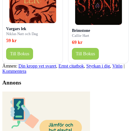
Vargars lek
Brimstone
Niklas Natt och Dag
Callie Hart
59 kr
69 kr
Till Bokus
Till Bokus
Ämnen:
Din kropp vet svaret
,
Ernst citatbok
,
Styrkan i dig
,
Vitön
|
Kommentera
Annons