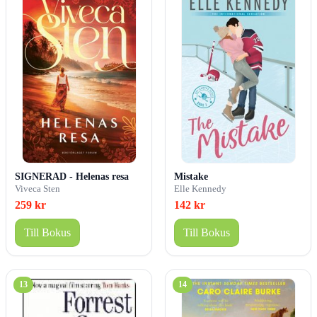
SIGNERAD - Helenas resa
Mistake
Viveca Sten
Elle Kennedy
259 kr
142 kr
Till Bokus
Till Bokus
13
14