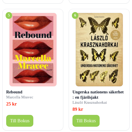
5
6
Rebound
Ungerska nationens säkerhet
Marcella Mravec
: en fjärilsjakt
László Krasznahorkai
25 kr
89 kr
Till Bokus
Till Bokus