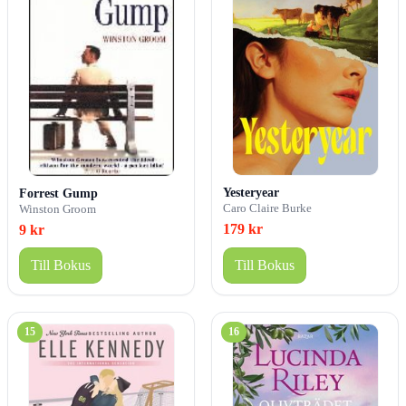
Yesteryear
Forrest Gump
Caro Claire Burke
Winston Groom
179 kr
9 kr
Till Bokus
Till Bokus
15
16