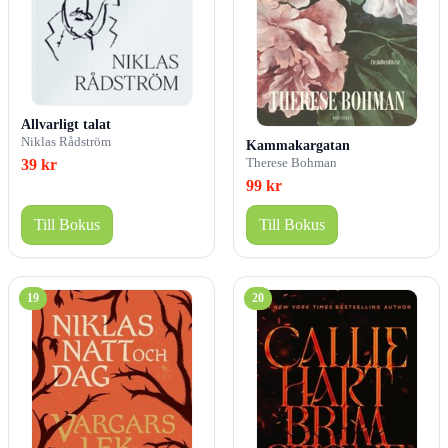
Allvarligt talat
Niklas Rådström
Kammakargatan
Therese Bohman
39 kr
99 kr
Till Bokus
Till Bokus
19
20