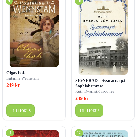
9
10
Olgas bok
Katarina Wennstam
SIGNERAD - Systrarna på
249 kr
Sophiahemmet
Ruth Kvarnström-Jones
249 kr
Till Bokus
Till Bokus
11
12