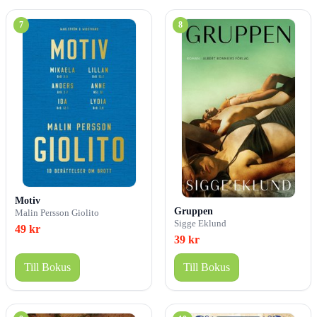
7
8
Motiv
Gruppen
Malin Persson Giolito
Sigge Eklund
49 kr
39 kr
Till Bokus
Till Bokus