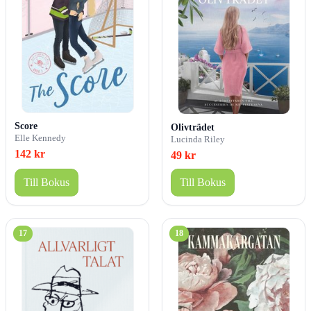
Score
Olivträdet
Elle Kennedy
Lucinda Riley
142 kr
49 kr
Till Bokus
Till Bokus
17
18