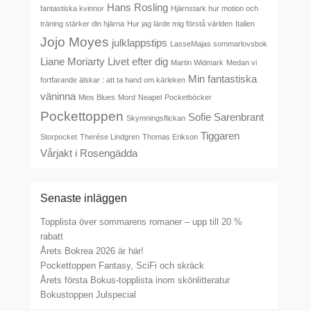
Hans Rosling
fantastiska kvinnor
Hjärnstark hur motion och
träning stärker din hjärna
Hur jag lärde mig förstå världen
Italien
Jojo Moyes
julklappstips
LasseMajas sommarlovsbok
Liane Moriarty
Livet efter dig
Martin Widmark
Medan vi
Min fantastiska
fortfarande älskar : att ta hand om kärleken
väninna
Mios Blues
Mord
Neapel
Pocketböcker
Pockettoppen
Sofie Sarenbrant
Skymningsflickan
Tiggaren
Storpocket
Therése Lindgren
Thomas Erikson
Vårjakt i Rosengädda
Senaste inläggen
Topplista över sommarens romaner – upp till 20 %
rabatt
Årets Bokrea 2026 är här!
Pockettoppen Fantasy, SciFi och skräck
Årets första Bokus-topplista inom skönlitteratur
Bokustoppen Julspecial