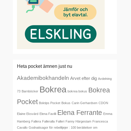
Heta pocket ämnen just nu
Akademibokhandeln
Arvet efter dig
Avdelning
Bokrea
Bokrea
73
Barnböcker
bokrea bokus
Pocket
Boktips Pocket
Bokus
Carin Gerhardsen
CDON
Elena Ferrante
Elaine Eksvärd
Elena Favilli
Emma
Hamberg
Fallera
Falleralla
Falleri
Fanny Härgestam
Francesca
Cavallo
Godnattsagor för rebelltjejer : 100 berättelser om