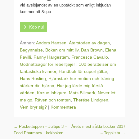
vid avslöjandet av en upptäckt som enligt inbjudan
kommer att &quo…
Köp nu!
Ämnen:
Anders Hansen
,
Återstoden av dagen
,
Begynnelse
,
Boken om mitt liv
,
Dan Brown
,
Elena
Favilli
,
Fanny Härgestam
,
Francesca Cavallo
,
Godnattsagor för rebelltjejer : 100 berättelser om
fantastiska kvinnor
,
Handbok för superhjältar
,
Hans Rosling
,
Hjärnstark hur motion och träning
stärker din hjärna
,
Hur jag lärde mig förstå
världen
,
Kazuo Ishiguro
,
Mats Billmark
,
Never let
me go
,
Räven och tomten
,
Therése Lindgren
,
Vem bryr sig?
|
Kommentera
Post navigation
←
Pockettoppen – Jultips 3 –
Årets mest sålda böcker 2017
Food Pharmacy : kokboken
– Topplista
→