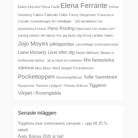
Elena Ferrante
Elaine Eksvärd
Elena Favilli
Emma
Hamberg
Fallera
Falleralla
Falleri
Fanny Härgestam
Francesca
Cavallo
Godnattsagor för rebelltjejer : 100 berättelser om
Hans Rosling
fantastiska kvinnor
Hjärnstark hur motion och
träning stärker din hjärna
Hur jag lärde mig förstå världen
Italien
Jojo Moyes
julklappstips
LasseMajas sommarlovsbok
Liane Moriarty
Livet efter dig
Martin Widmark
Medan vi
Min fantastiska
fortfarande älskar : att ta hand om kärleken
väninna
Mios Blues
Mord
Neapel
Pocketböcker
Pockettoppen
Sofie Sarenbrant
Skymningsflickan
Tiggaren
Storpocket
Therése Lindgren
Thomas Erikson
Vårjakt i Rosengädda
Senaste inläggen
Topplista över sommarens romaner – upp till 20 %
rabatt
Årets Bokrea 2026 är här!