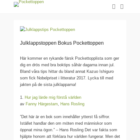
Julklappstoppen Bokus Pockettoppen
Här kommer en rykande färsk Pockettopplista som ger
dig en drös med bra boktips såhär dagarna innan jul.
Bland våra tips hittar du bland annat Kazuo Ishiguro
som fick Nobelpriset i litteratur 2017. Lycka till med
jakten på de sista julklapparna!
1.
Hur jag lärde mig förstå världen
av
Fanny Härgestam
,
Hans Rosling
”Det här är en bok som innehåller ytterst få siffror.
Istället handlar den om möten med människor som
öppnat mina ögon.” – Hans Rosling Det var fakta som
hjälpte honom att förklara hur världen fungerar. Men det