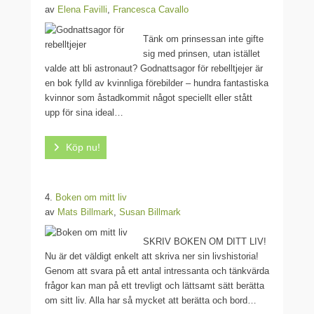
av
Elena Favilli
,
Francesca Cavallo
Tänk om prinsessan inte gifte
sig med prinsen, utan istället
valde att bli astronaut? Godnattsagor för rebelltjejer är
en bok fylld av kvinnliga förebilder – hundra fantastiska
kvinnor som åstadkommit något speciellt eller stått
upp för sina ideal…
Köp nu!
4.
Boken om mitt liv
av
Mats Billmark
,
Susan Billmark
SKRIV BOKEN OM DITT LIV!
Nu är det väldigt enkelt att skriva ner sin livshistoria!
Genom att svara på ett antal intressanta och tänkvärda
frågor kan man på ett trevligt och lättsamt sätt berätta
om sitt liv. Alla har så mycket att berätta och bord…