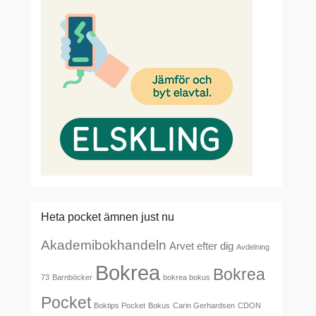
Heta pocket ämnen just nu
Akademibokhandeln
Arvet efter dig
Avdelning
Bokrea
Bokrea
73
Barnböcker
bokrea bokus
Pocket
Boktips Pocket
Bokus
Carin Gerhardsen
CDON