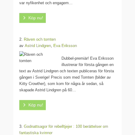
var nyfikenhet och engagem…
Köp nu!
2.
Räven och tomten
av
Astrid Lindgren
,
Eva Eriksson
Dubbel-premiär! Eva Eriksson
illustrerar för första gången en
text av Astrid Lindgren och texten publiceras för första
gången i Sverige! Precis som med Tomten (bilder av
Kitty Crowther), som kom för några år sedan, så
skapade Astrid Lindgren på 60…
Köp nu!
3.
Godnattsagor för rebelltjejer : 100 berättelser om
fantastiska kvinnor