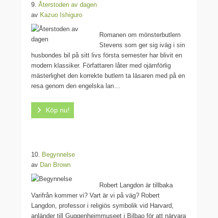
9.
Återstoden av dagen
av
Kazuo Ishiguro
Romanen om mönsterbutlern
Stevens som ger sig iväg i sin
husbondes bil på sitt livs första semester har blivit en
modern klassiker. Författaren låter med ojämförlig
mästerlighet den korrekte butlern ta läsaren med på en
resa genom den engelska lan…
Köp nu!
10.
Begynnelse
av
Dan Brown
Robert Langdon är tillbaka
Varifrån kommer vi? Vart är vi på väg? Robert
Langdon, professor i religiös symbolik vid Harvard,
anländer till Guggenheimmuseet i Bilbao för att närvara