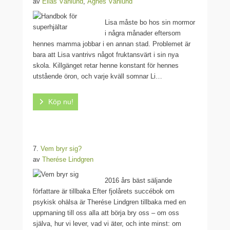
av
Elias Våhlund
,
Agnes Våhlund
Lisa måste bo hos sin mormor
i några månader eftersom
hennes mamma jobbar i en annan stad. Problemet är
bara att Lisa vantrivs något fruktansvärt i sin nya
skola. Killgänget retar henne konstant för hennes
utstående öron, och varje kväll somnar Li…
Köp nu!
7.
Vem bryr sig?
av
Therése Lindgren
2016 års bäst säljande
författare är tillbaka Efter fjolårets succébok om
psykisk ohälsa är Therése Lindgren tillbaka med en
uppmaning till oss alla att börja bry oss – om oss
själva, hur vi lever, vad vi äter, och inte minst: om