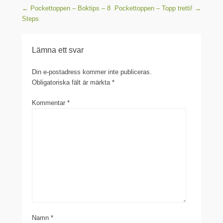
Post navigation
←
Pockettoppen – Boktips – 8
Pockettoppen – Topp tretti!
→
Steps
Lämna ett svar
Din e-postadress kommer inte publiceras.
Obligatoriska fält är märkta
*
Kommentar
*
Namn
*