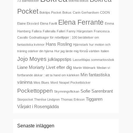
73
Barnböcker
bokrea bokus
Pocket
Boktips Pocket
Bokus
Carin Gerhardsen
CDON
Elena Ferrante
Elaine Eksvärd
Elena Favilli
Emma
Hamberg
Fallera
Falleralla
Falleri
Fanny Härgestam
Francesca
Cavallo
Godnattsagor för rebelltjejer : 100 berättelser om
Hans Rosling
fantastiska kvinnor
Hjärnstark hur motion och
träning stärker din hjärna
Hur jag lärde mig förstå världen
Italien
Jojo Moyes
julklappstips
LasseMajas sommarlovsbok
Liane Moriarty
Livet efter dig
Martin Widmark
Medan vi
Min fantastiska
fortfarande älskar : att ta hand om kärleken
väninna
Mios Blues
Mord
Neapel
Pocketböcker
Pockettoppen
Sofie Sarenbrant
Skymningsflickan
Tiggaren
Storpocket
Therése Lindgren
Thomas Erikson
Vårjakt i Rosengädda
Senaste inläggen